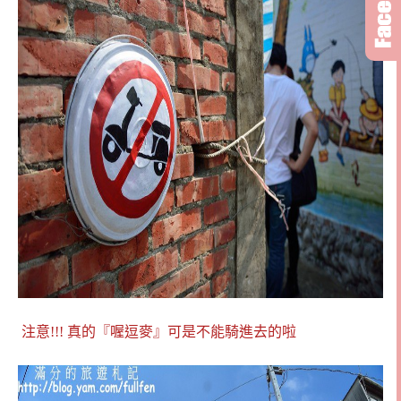
注意!!! 真的『喔逗麥』可是不能騎進去的啦