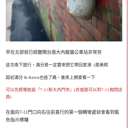
早在北部就已經聽聞台南大內龍貓公車站非常夯
這次南下旅行，滿分是一定要來把它帶回家滴 (是美照
起初滿分 & Keivn也迷了路，後來上網查看一下
可以先將導航設『7-11新大內門市』(亦或是可以到7-11詢問店
員)
在面向7-11門口向右往前直行的第一個轉彎處就會看到藍
色指示標囉