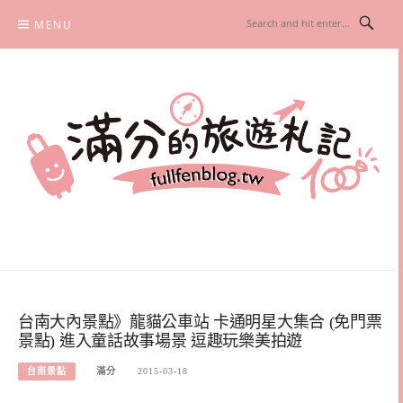
Skip
MENU
to
content
滿分的旅遊札記
國內外旅遊|情侶約會景點|美拍玩樂
台南大內景點》龍貓公車站 卡通明星大集合 (免門票
景點) 進入童話故事場景 逗趣玩樂美拍遊
台南景點
滿分
2015-03-18