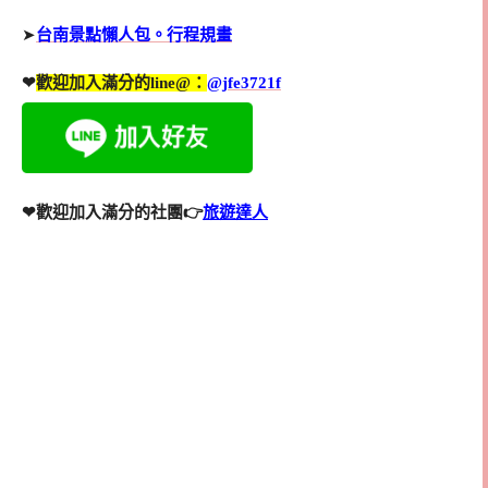
➤
台南景點懶人包。行程規畫
❤
歡迎加入滿分的line@：
@jfe3721f
❤歡迎加入滿分的社團👉
旅遊達人