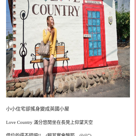
小小住宅卻搖身變成英國小屋
Love Country 滿分悠閒坐在長凳上仰望天空
借位的還不錯吧!! (腳其實會酸耶…@@”)