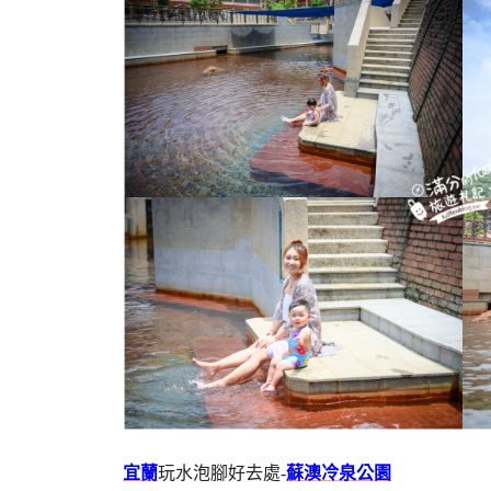
宜蘭
玩水泡腳好去處-
蘇澳冷泉公園