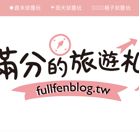
☀週末就醬玩
☔雨天就醬玩
👩‍❤‍💋‍👨親子就醬玩
札記