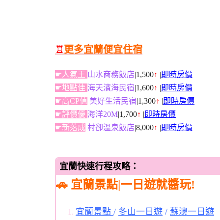
♖
更多宜蘭便宜住宿
☛人氣王
山水商務飯店
|1,500
↑
|
即時房價
☛地點佳
海天濱海民宿
|1,600
↑
|
即時房價
☛高CP值
美好生活民宿
|1,300
↑
|
即時房價
☛評價優
海洋20M
|1,700
↑
|
即時房價
☛新落成
村卻溫泉飯店
|8,000
↑
|
即時房價
宜蘭快速行程攻略：
🚗 宜蘭景點|一日遊就醬玩!
宜蘭景點
/
冬山一日遊
/
蘇澳一日遊