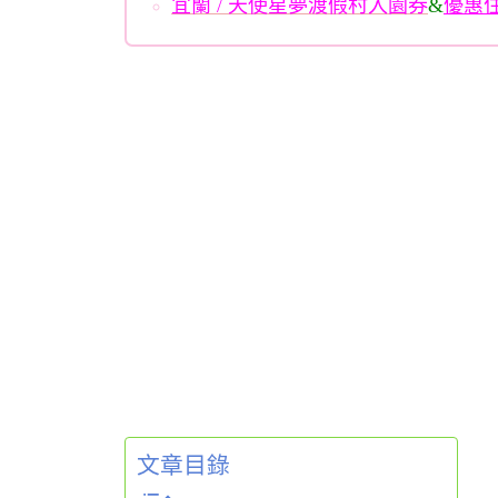
宜蘭 / 天使星夢渡假村入園券
&
優惠
文章目錄