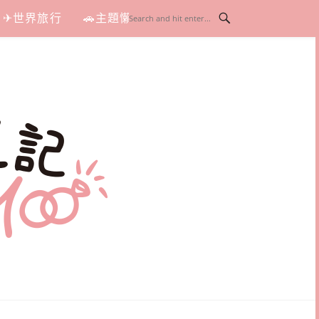
✈世界旅行
🚗主題懶人包