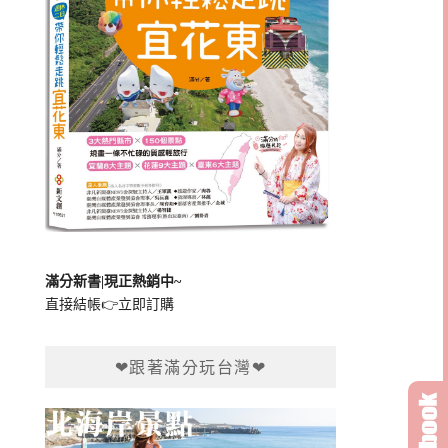
滿分新書|現正熱銷中~
直接結帳👉
立即訂購
❤跟著滿分玩台灣❤