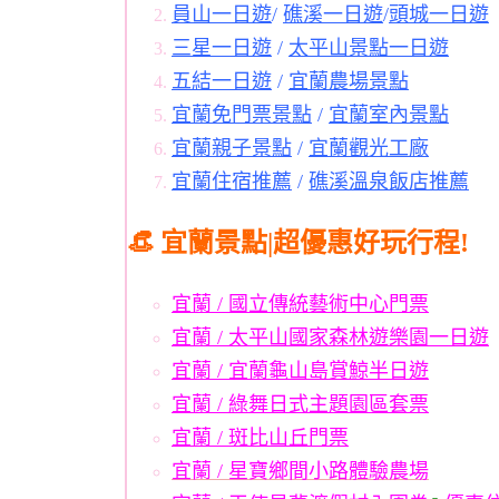
員山一日遊
/
礁溪一日遊
/
頭城一日遊
三星一日遊
/
太平山景點一日遊
五結一日遊
/
宜蘭農場景點
宜蘭免門票景點
/
宜蘭室內景點
宜蘭親子景點
/
宜蘭觀光工廠
宜蘭住宿推薦
/
礁溪溫泉飯店推薦
👒 宜蘭景點|超優惠好玩行程!
宜蘭 / 國立傳統藝術中心門票
宜蘭 / 太平山國家森林遊樂園一日遊
宜蘭 / 宜蘭龜山島賞鯨半日遊
宜蘭 / 綠舞日式主題園區套票
宜蘭 / 斑比山丘門票
宜蘭 / 星寶鄉間小路體驗農場