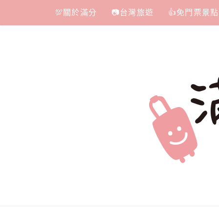
Skip
💯關於滿分
📷台灣旅遊
👍免門票景點
to
content
滿分的旅遊
國內外旅遊|情侶約會景點|美拍玩樂