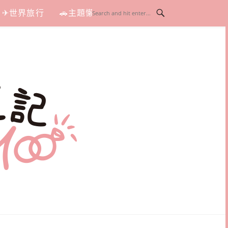
✈世界旅行
🚗主題懶人包