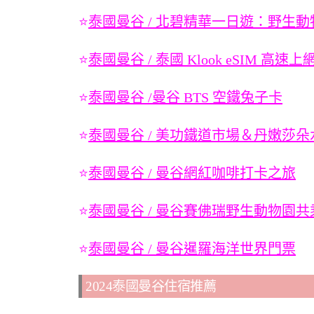
⭐
泰國曼谷 / 北碧精華一日遊：野生動
⭐
泰國曼谷 / 泰國 Klook eSIM 高速上
⭐
泰國曼谷 /曼谷 BTS 空鐵兔子卡
⭐
泰國曼谷 / 美功鐵道市場＆丹嫩莎朵
⭐
泰國曼谷 / 曼谷網紅咖啡打卡之旅
⭐
泰國曼谷 / 曼谷賽佛瑞野生動物園共
⭐
泰國曼谷 / 曼谷暹羅海洋世界門票
2024泰國曼谷住宿推薦