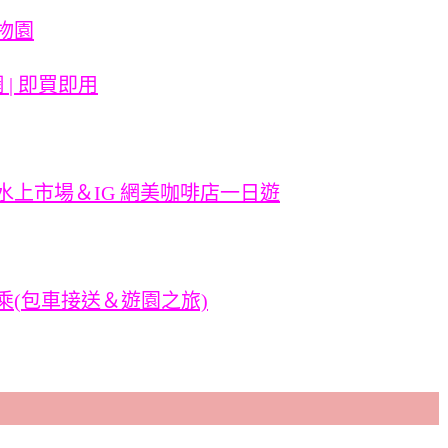
物園
網 | 即買即用
水上市場＆IG 網美咖啡店一日遊
乘(包車接送＆遊園之旅)