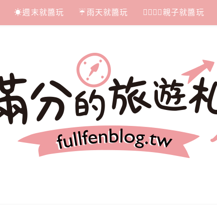
☀週末就醬玩
☔雨天就醬玩
👩‍❤‍💋‍👨親子就醬玩
札記