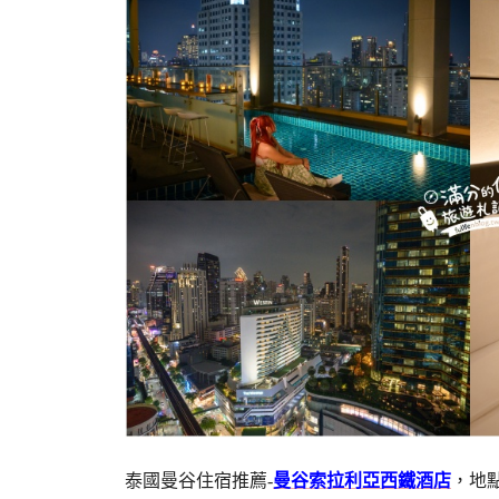
泰國曼谷住宿推薦-
曼谷索拉利亞西鐵酒店
，地