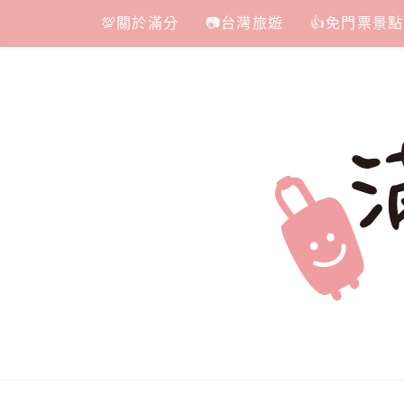
Skip
💯關於滿分
📷台灣旅遊
👍免門票景點
to
content
滿分的旅遊
國內外旅遊|情侶約會景點|美拍玩樂