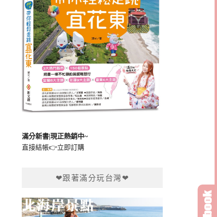
滿分新書|現正熱銷中~
直接結帳👉
立即訂購
❤跟著滿分玩台灣❤