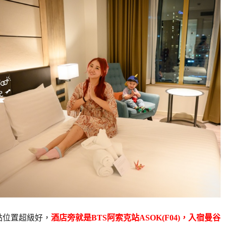
點位置超級好，
酒店旁就是BTS阿索克站ASOK(F04)，入宿曼谷