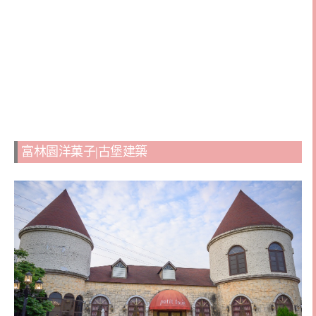
富林園洋菓子|古堡建築