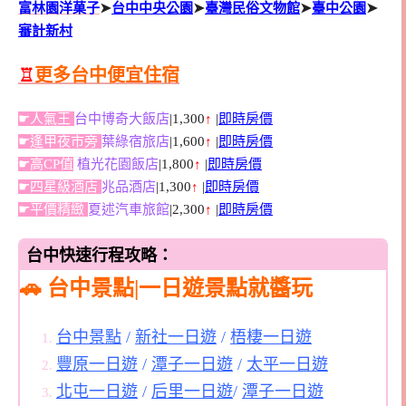
富林園洋菓子
➤
台中中央公園
➤
臺灣民俗文物館
➤
臺中公園
➤
審計新村
♖
更多台中便宜住宿
☛人氣王
台中博奇大飯店
|1,300
↑
|
即時房價
☛逢甲夜市旁
葉綠宿旅店
|1,600
↑
|
即時房價
☛高CP值
植光花園飯店
|1,800
↑
|
即時房價
☛四星級酒店
兆品酒店
|1,300
↑
|
即時房價
☛平價精緻
夏述汽車旅館
|2,300
↑
|
即時房價
台中快速行程攻略：
🚗 台中景點|一日遊景點就醬玩
台中景點
/
新社一日遊
/
梧棲一日遊
豐原一日遊
/
潭子一日遊
/
太平一日遊
北屯一日遊
/
后里一日遊
/
潭子一日遊