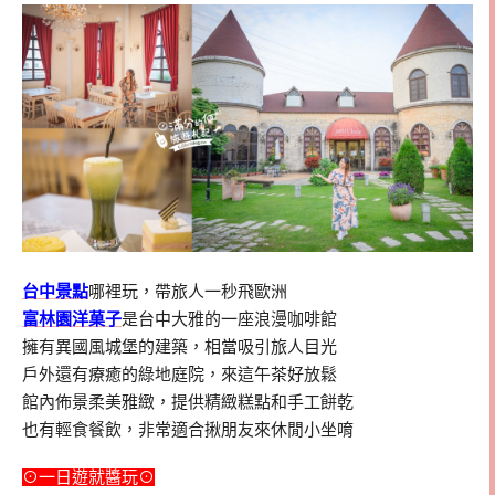
台中景點
哪裡玩，帶旅人一秒飛歐洲
富林園洋菓子
是台中大雅的一座浪漫咖啡館
擁有異國風城堡的建築，相當吸引旅人目光
戶外還有療癒的綠地庭院，來這午茶好放鬆
館內佈景柔美雅緻，提供精緻糕點和手工餅乾
也有輕食餐飲，非常適合揪朋友來休閒小坐唷
⊙一日遊就醬玩⊙