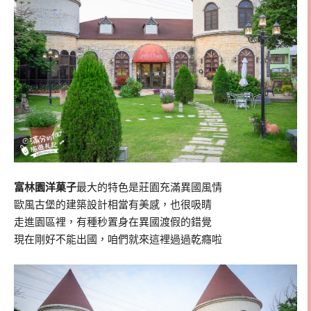
富林園洋菓子
最大的特色是莊園充滿異國風情
歐風古堡的建築設計相當有美感，也很吸睛
走進園區裡，有種秒置身在異國渡假的錯覺
現在剛好不能出國，咱們就來這裡過過乾癮啦