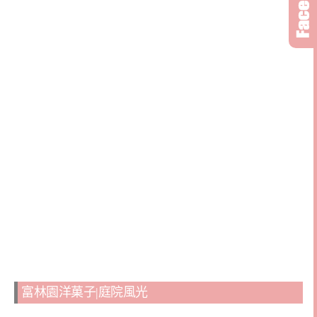
富林園洋菓子|庭院風光