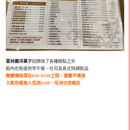
富林園洋菓子
招牌除了各種糕點之外
館內也有提供早午餐、吐司及各式特調飲品
整體價格落在$50~$330之間，還蠻平價滴
入館用餐每人低消$100，低消也很親民