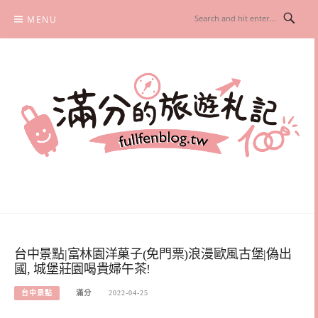
Skip
MENU
to
content
滿分的旅遊札記
國內外旅遊|情侶約會景點|美拍玩樂
台中景點|富林園洋菓子(免門票)浪漫歐風古堡|偽出
國, 城堡莊園喝貴婦午茶!
台中景點
滿分
2022-04-25