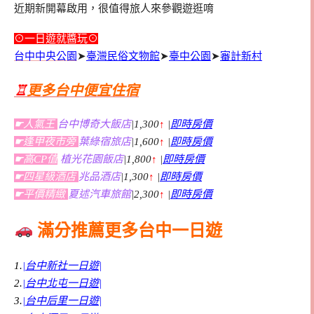
近期新開幕啟用，很值得旅人來參觀遊逛唷
⊙一日遊就醬玩⊙
台中中央公園
➤
臺灣民俗文物館
➤
臺中公園
➤
審計新村
♖
更多台中便宜住宿
☛人氣王
台中博奇大飯店
|1,300
↑
|
即時房價
☛逢甲夜市旁
葉綠宿旅店
|1,600
↑
|
即時房價
☛高CP值
植光花園飯店
|1,800
↑
|
即時房價
☛四星級酒店
兆品酒店
|1,300
↑
|
即時房價
☛平價精緻
夏述汽車旅館
|2,300
↑
|
即時房價
滿分推薦更多台中一日遊
1.
|台中新社一日遊|
2.
|台中北屯一日遊|
3.
|台中后里一日遊|