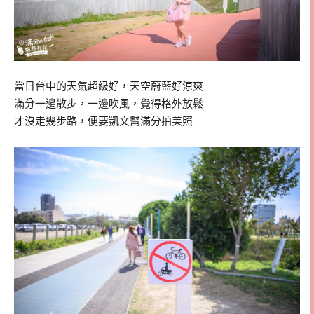
當日台中的天氣超級好，天空蔚藍好涼爽
滿分一邊散步，一邊吹風，覺得格外放鬆
才沒走幾步路，便要凱文幫滿分拍美照