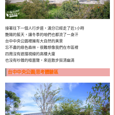
接著往下一個人行步道，滿分已經走了近1小時
艷陽的藍天，讓冬季的咱們也都流了一身汗
台中中央公園裡擁有大自然的美景
忘不盡的綠色森林，很難想像我們在市區裡
四周沒有遮擋視線的高樓大廈
也沒有吵雜的喧囂聲，來這散步挺清幽滴
台中中央公園|思考體驗區