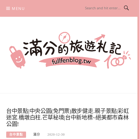
Skip
MENU
to
content
滿分的旅遊札記
國內外旅遊|情侶約會景點|美拍玩樂
台中景點|中央公園(免門票)散步健走.親子景點|彩虹
迷宮.橋墩白柱.芒草秘境|台中新地標~絕美都市森林
公園!
台中景點
滿分
2020-12-30