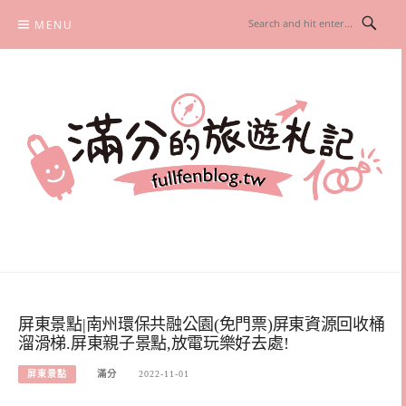
Skip
MENU
to
content
滿分的旅遊札記
國內外旅遊|情侶約會景點|美拍玩樂
屏東景點|南州環保共融公園(免門票)屏東資源回收桶
溜滑梯.屏東親子景點,放電玩樂好去處!
屏東景點
滿分
2022-11-01