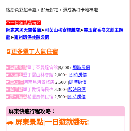
繽紛色彩超童趣，好玩好拍，還成為打卡地標啦
⊙一日遊就醬玩⊙
阮家茶坊天空餐廳
➤
可茵山枋寮旗艦店
➤
芙玉寶香皂文創主題
館
➤
南州環保共融公園
♖
更多墾丁人氣住宿
☛異國風情
墾丁亞曼達會館
|8,000↑|
即時房價
☛人氣王
墾丁儷山林會館
|2,000
↑
|
即時房價
☛高CP值
海南島海景旅店
|2,500
↑
|
即時房價
☛搶手貨
墾丁愛情海民宿
|3,300
↑
|
即時房價
☛夢幻建築
希臘風情民宿
|2,500
↑
|
即時房價
屏東快速行程攻略：
🚗 屏東景點|一日遊就醬玩!