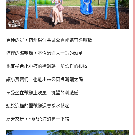
更棒的是，南州環保共融公園裡還有盪鞦韆
這裡的盪鞦韆，不僅適合大一點的幼童
也有適合小小孩的盪鞦韆，防護作的很棒
讓小寶寶們，也能出來公園裡曬曬太陽
享受坐在鞦韆上吹風，擺盪的刺激感
聽說這裡的盪鞦韆還會噴水花呢
夏天來玩，也能沁涼消暑一下唷