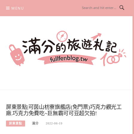
Skip
MENU
to
content
滿分的旅遊札記
國內外旅遊|情侶約會景點|美拍玩樂
屏東景點|可茵山枋寮旗艦店(免門票)巧克力觀光工
廠.巧克力免費吃~巨無霸可可豆超欠拍!
屏東景點
滿分
2022-06-19