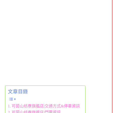
文章目錄
可茵山枋寮旗艦店|交通方式&停車資訊
可茵山枋寮旗艦店|門票資訊