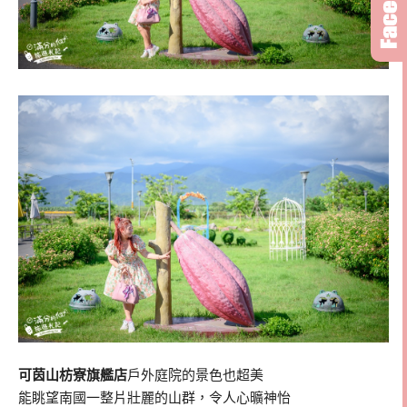
可茵山枋寮旗艦店
戶外庭院的景色也超美
能眺望南國一整片壯麗的山群，令人心曠神怡