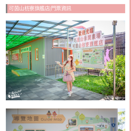
可茵山枋寮旗艦店|門票資訊