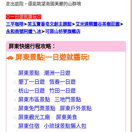
走出庭院，還能眺望南國美麗的山群唷
⊙一日遊就醬玩⊙
三平咖啡
➤
芙玉寶香皂文創主題館
➤
艾米達精靈谷茶樹莊園
➤
永和商號阿嬤ㄟ冰
➤
可茵山枋寮旗艦店
屏東快速行程攻略：
🚗 屏東景點|一日遊就醬玩!
屏東景點
/
潮洲一日遊
墾丁一日遊
/
恆春一日遊
枋山一日遊
/
竹田一日遊
屏東市區景點
/
三地門景點
屏東免門票景點
/
屏東戶外景點
屏東觀光工廠
/
屏東美食
屏東住宿
/
小琉球景點懶人包