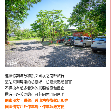
連續假期滿分和凱文國境之南輕旅行
這站來到屏東的枋寮鄉，枋寮景點超豐富
不僅擁有超多看海的景觀餐廳和民宿
還有一座美麗的可可莊園休閒園區唷
開車朋友，導航可茵山枋寮旗艦店即達
園區備有戶外停車場，停車超級方便