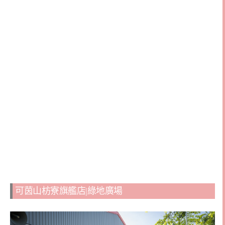
可茵山枋寮旗艦店|綠地廣場