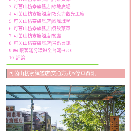
可茵山枋寮旗艦店|綠地廣場
可茵山枋寮旗艦店|巧克力觀光工廠
可茵山枋寮旗艦店|歐風城堡
可茵山枋寮旗艦店|餐飲菜單
可茵山枋寮旗艦店|餐廳
可茵山枋寮旗艦店|景點資訊
📸 跟著滿分環遊全台灣~GO!
評論
可茵山枋寮旗艦店|交通方式&停車資訊