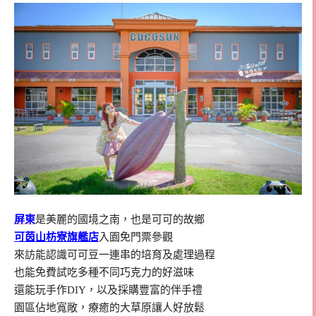
屏東
是美麗的國境之南，也是可可的故鄉
可茵山枋寮旗艦店
入園免門票參觀
來訪能認識可可豆一連串的培育及處理過程
也能免費試吃多種不同巧克力的好滋味
還能玩手作DIY，以及採購豐富的伴手禮
園區佔地寬敞，療癒的大草原讓人好放鬆