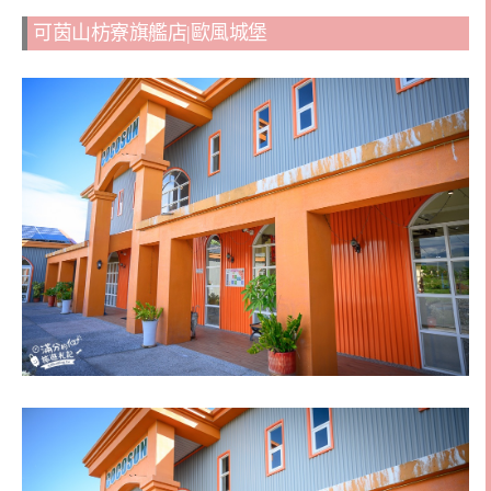
可茵山枋寮旗艦店|歐風城堡