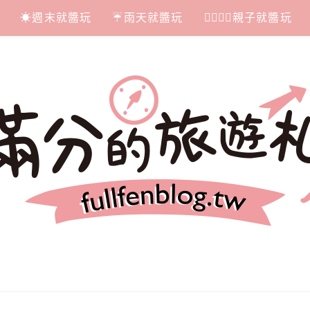
☀週末就醬玩
☔雨天就醬玩
👩‍❤‍💋‍👨親子就醬玩
札記