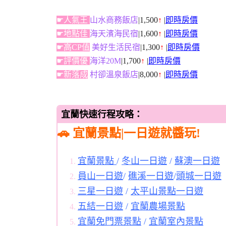
☛人氣王
山水商務飯店
|1,500
↑
|
即時房價
☛地點佳
海天濱海民宿
|1,600
↑
|
即時房價
☛高CP值
美好生活民宿
|1,300
↑
|
即時房價
☛評價優
海洋20M
|1,700
↑
|
即時房價
☛新落成
村卻溫泉飯店
|8,000
↑
|
即時房價
宜蘭快速行程攻略：
🚗 宜蘭景點|一日遊就醬玩!
宜蘭景點
/
冬山一日遊
/
蘇澳一日遊
員山一日遊
/
礁溪一日遊
/
頭城一日遊
三星一日遊
/
太平山景點一日遊
五結一日遊
/
宜蘭農場景點
宜蘭免門票景點
/
宜蘭室內景點