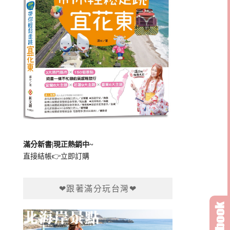
滿分新書|現正熱銷中~
直接結帳👉
立即訂購
❤跟著滿分玩台灣❤