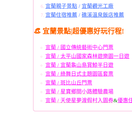
宜蘭親子景點
/
宜蘭觀光工廠
宜蘭住宿推薦
/
礁溪溫泉飯店推薦
👒 宜蘭景點|超優惠好玩行程!
宜蘭 / 國立傳統藝術中心門票
宜蘭 / 太平山國家森林遊樂園一日遊
宜蘭 / 宜蘭龜山島賞鯨半日遊
宜蘭 / 綠舞日式主題園區套票
宜蘭 / 斑比山丘門票
宜蘭 / 星寶鄉間小路體驗農場
宜蘭 / 天使星夢渡假村入園券
&
優惠