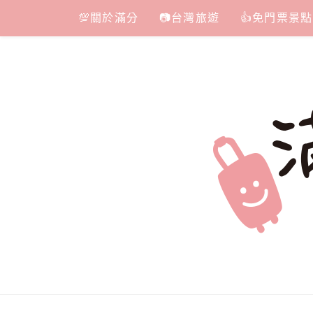
Skip
💯關於滿分
📷台灣旅遊
👍免門票景點
to
content
滿分的旅遊
國內外旅遊|情侶約會景點|美拍玩樂