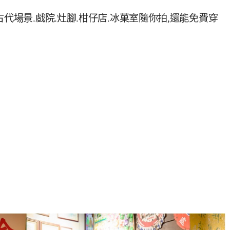
代場景.戲院.灶腳.柑仔店.冰菓室隨你拍,還能免費穿