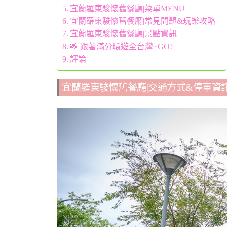
宜蘭羅東駿懷舊餐廳|菜單MENU
宜蘭羅東駿懷舊餐廳|常見問題&玩樂攻略
宜蘭羅東駿懷舊餐廳|景點資訊
📸 跟著滿分環遊全台灣~GO!
評論
宜蘭羅東駿懷舊餐廳|交通方式&停車資