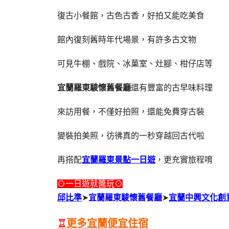
復古小餐館，古色古香，好拍又能吃美食
館內復刻舊時年代場景，有許多古文物
可見牛棚、戲院、冰菓室、灶腳、柑仔店等
宜蘭羅東駿懷舊餐廳
還有豐富的古早味料理
來訪用餐，不僅好拍照，還能免費穿古裝
變裝拍美照，彷彿真的一秒穿越回古代啦
再搭配
宜蘭羅東景點一日遊
，更充實旅程唷
⊙一日遊就醬玩⊙
邱比準
➤
宜蘭羅東駿懷舊餐廳
➤
宜蘭中興文化創
♖
更多宜蘭便宜住宿