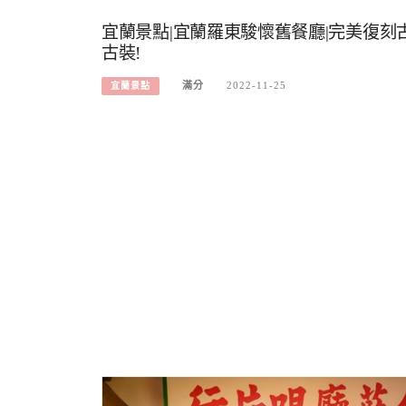
宜蘭景點|宜蘭羅東駿懷舊餐廳|完美復刻古
古裝!
滿分
2022-11-25
宜蘭景點