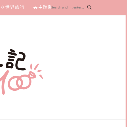
✈世界旅行
🚗主題懶人包