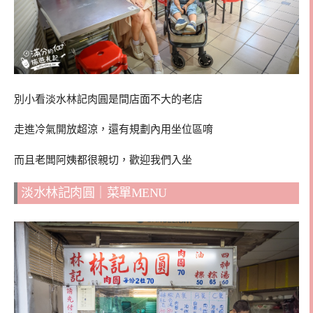
別小看淡水林記肉圓是間店面不大的老店
走進冷氣開放超涼，還有規劃內用坐位區唷
而且老闆阿姨都很親切，歡迎我們入坐
淡水林記肉圓｜菜單MENU