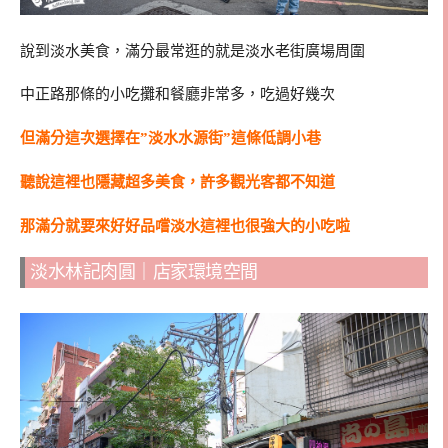
說到淡水美食，滿分最常逛的就是淡水老街廣場周圍
中正路那條的小吃攤和餐廳非常多，吃過好幾次
但滿分這次選擇在”淡水水源街”這條低調小巷
聽說這裡也隱藏超多美食，許多觀光客都不知道
那滿分就要來好好品嚐淡水這裡也很強大的小吃啦
淡水林記肉圓｜店家環境空間