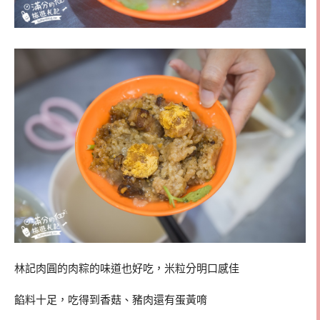
林記肉圓的肉粽的味道也好吃，米粒分明口感佳
餡料十足，吃得到香菇、豬肉還有蛋黃唷