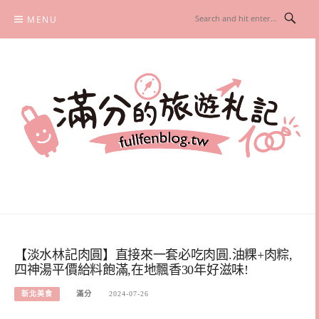
Skip
MENU
to
content
滿分的旅遊札記
國內外旅遊|情侶約會景點|美拍玩樂
【淡水林記肉圓】直接來一套必吃肉圓.油粿+肉粽,
四神湯平價給料飽滿,在地飄香30年好滋味!
新北美食
滿分
2024-07-26