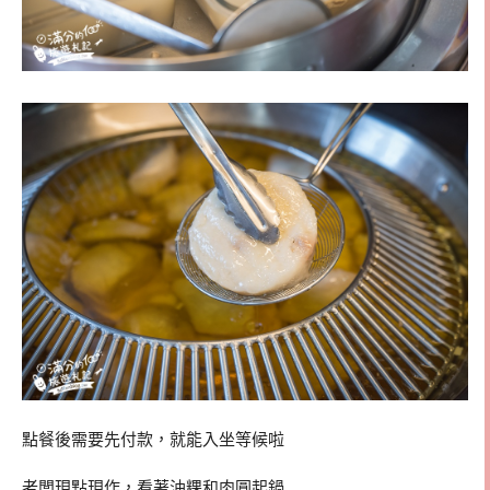
點餐後需要先付款，就能入坐等候啦
老闆現點現作，看著油粿和肉圓起鍋