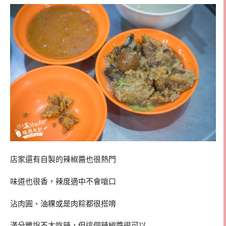
店家還有自製的辣椒醬也很熱門
味道也很香，辣度適中不會嗆口
沾肉圓、油粿或是肉粽都很搭唷
滿分雖說不太吃辣，但這個辣椒醬很可以