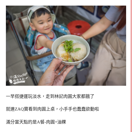
一早搭捷運玩淡水，走到林記肉圓大家都餓了
就連ZAQ寶看到肉圓上桌，小手手也蠢蠢欲動啦
滿分當天點的是A餐-肉圓+油粿