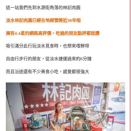
這一站我們先到水源街角落的林記肉圓
淡水林記肉圓已經在地經營將近30年啦
擁有4.4星的網路高評價，吃過的朋友點評都說讚
吸引滿分此行玩淡水覓食時，也想來嚐鮮呀
自由行步行的朋友，從淡水捷運過來約6分鐘
而且沿途還有不少美食小吃，感覺都很強大