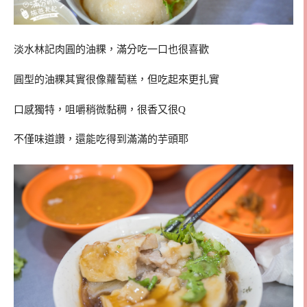
淡水林記肉圓的油粿，滿分吃一口也很喜歡
圓型的油粿其實很像蘿蔔糕，但吃起來更扎實
口感獨特，咀嚼稍微黏稠，很香又很Q
不僅味道讚，還能吃得到滿滿的芋頭耶