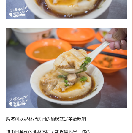
應該可以說林記肉圓的油粿就是芋頭粿吧
與肉圓製作的食材不同，雖說醬料是一樣的