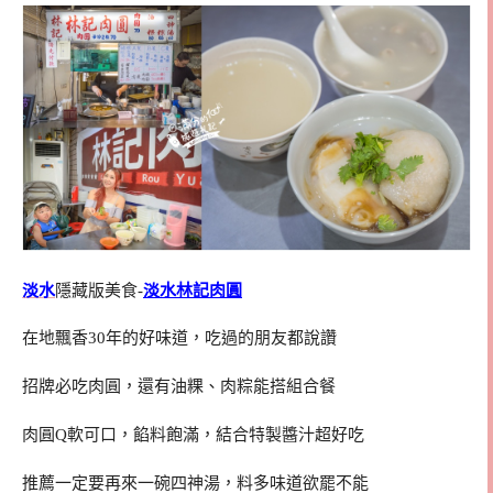
淡水
隱藏版美食-
淡水林記肉圓
在地飄香30年的好味道，吃過的朋友都說讚
招牌必吃肉圓，還有油粿、肉粽能搭組合餐
肉圓Q軟可口，餡料飽滿，結合特製醬汁超好吃
推薦一定要再來一碗四神湯，料多味道欲罷不能