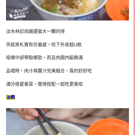
淡水林記肉圓還蠻大一顆的呀
夾起來札實有份量感，咬下外皮超Q軟
咀嚼中卻帶點嚼勁，而且肉圓內餡飽滿
品嚐時，肉汁與醬汁完美融合，真的好好吃
滿分很愛香菜，覺得搭配一起吃更香啦
油粿