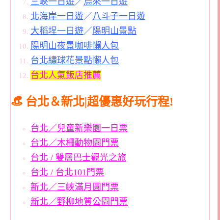
三峽一日遊
／
烏來一日遊
北海岸一日遊
／
八斗子一日遊
大稻埕一日遊
／
陽明山景點
陽明山夜景咖啡懶人包
台北繡球花景點懶人包
台北人氣飯店推薦
👒 台北＆新北|超優惠好玩行程!
台北／兒童新樂園一日票
台北／木柵動物園門票
台北 / 雙層巴士觀光之旅
台北 / 台北101門票
新北／三峽滿月圓門票
新北／野柳地質公園門票