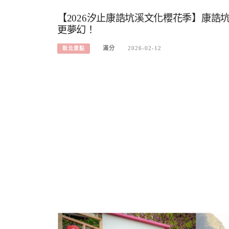
【2026汐止康誥坑溪文化櫻花季】康誥
更夢幻！
滿分
2026-02-12
新北景點