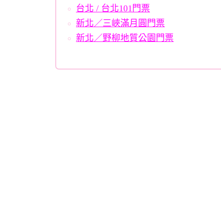
台北 / 台北101門票
新北／三峽滿月圓門票
新北／野柳地質公園門票