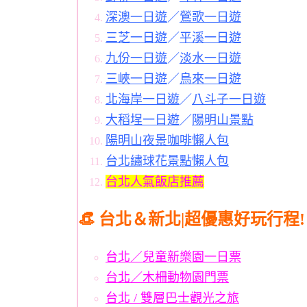
深澳一日遊
／
鶯歌一日遊
三芝一日遊
／
平溪一日遊
九份一日遊
／
淡水一日遊
三峽一日遊
／
烏來一日遊
北海岸一日遊
／
八斗子一日遊
大稻埕一日遊
／
陽明山景點
陽明山夜景咖啡懶人包
台北繡球花景點懶人包
台北人氣飯店推薦
👒 台北＆新北|超優惠好玩行程!
台北／兒童新樂園一日票
台北／木柵動物園門票
台北 / 雙層巴士觀光之旅