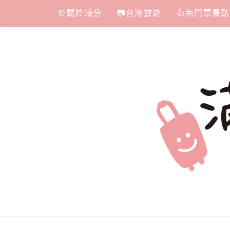
Skip
💯關於滿分
📷台灣旅遊
👍免門票景點
to
content
滿分的旅遊
國內外旅遊|情侶約會景點|美拍玩樂