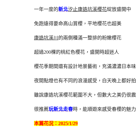
一年一度的
新北
汐止康誥坑溪櫻花
綻放盛開中
免跑遠得要命高山賞櫻，平地櫻花也超美
康誥坑溪川
的兩側種滿一整排的粉嫩櫻花
超過200棵的桃紅色櫻花，盛開時超迷人
櫻花季期間還有設計地景藝術，充滿濃濃日本味
夜間點燈也有不同的浪漫感受，白天晚上都好拍
雖說康誥坑溪櫻花範圍不大，但數大之美仍很震
很推薦
玩新北走春
時，能順遊來感受春櫻的魅力
本篇花況：2025/1/29