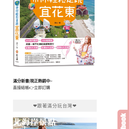
滿分新書|現正熱銷中~
直接結帳👉
立即訂購
❤跟著滿分玩台灣❤