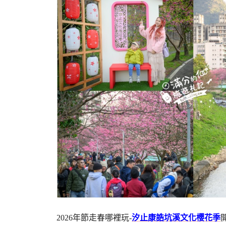
2026年節走春哪裡玩-
汐止康誥坑溪文化櫻花季