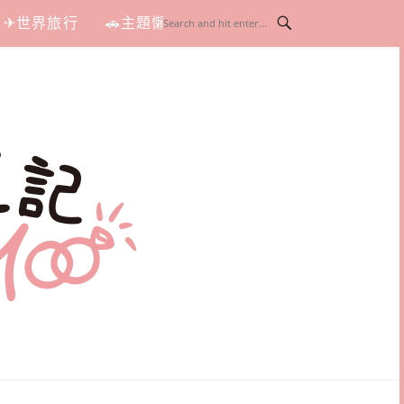
✈世界旅行
🚗主題懶人包