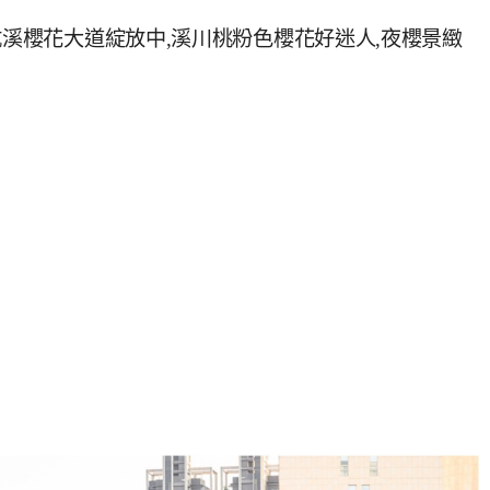
坑溪櫻花大道綻放中,溪川桃粉色櫻花好迷人,夜櫻景緻