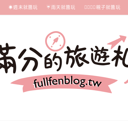
☀週末就醬玩
☔雨天就醬玩
👩‍❤‍💋‍👨親子就醬玩
札記