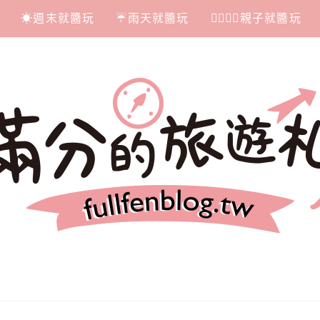
☀週末就醬玩
☔雨天就醬玩
👩‍❤‍💋‍👨親子就醬玩
札記