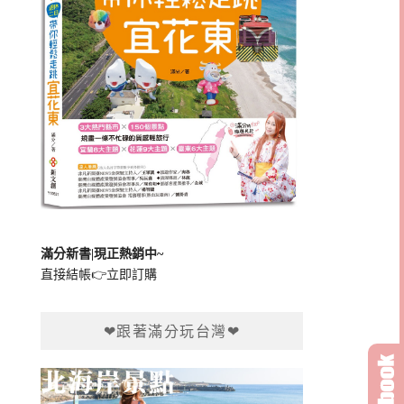
滿分新書|現正熱銷中~
直接結帳👉
立即訂購
❤跟著滿分玩台灣❤