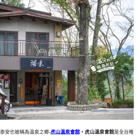
泰安也被稱為溫泉之鄉-
虎山溫泉會館
，
虎山溫泉會館
是全台唯