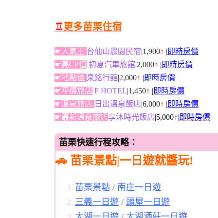
♖
更多苗栗住宿
☛人氣王
台仙山農園民宿
|1,900
↑
|
即時房價
☛高CP值
初夏汽車旅館
|2,000
↑
|
即時房價
☛地點佳
泉銘行館
|2,000
↑
|
即時房價
☛平價旅店
F HOTEL
|1,450
↑
|
即時房價
☛溫泉旅店
日出溫泉飯店
|6,000
↑
|
即時房價
☛最新溫泉旅店
享沐時光飯店
|5,000
↑
|
即時房價
苗栗快速行程攻略：
🚗 苗栗景點|一日遊就醬玩!
苗栗景點
/
南庄一日遊
三義一日遊
/
頭屋一日遊
大湖一日遊
/
大湖酒莊一日遊