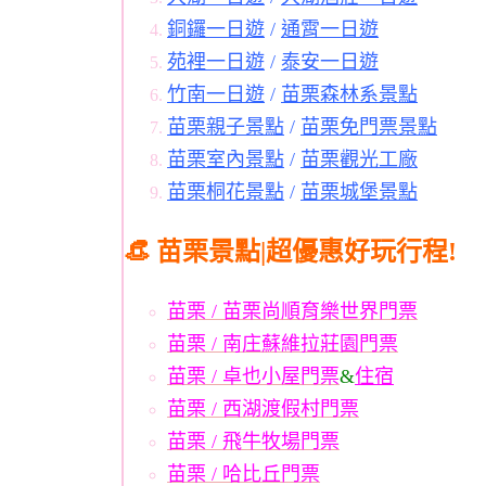
銅鑼一日遊
/
通霄一日遊
苑裡一日遊
/
泰安一日遊
竹南一日遊
/
苗栗森林系景點
苗栗親子景點
/
苗栗免門票景點
苗栗室內景點
/
苗栗觀光工廠
苗栗桐花景點
/
苗栗城堡景點
👒 苗栗景點|超優惠好玩行程!
苗栗 / 苗栗尚順育樂世界門票
苗栗 / 南庄蘇維拉莊園門票
苗栗 / 卓也小屋門票
&
住宿
苗栗 / 西湖渡假村門票
苗栗 / 飛牛牧場門票
苗栗 / 哈比丘門票