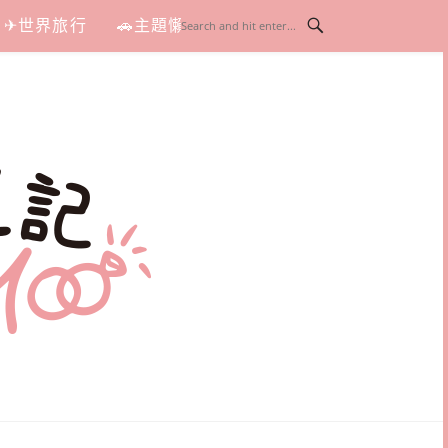
✈世界旅行
🚗主題懶人包