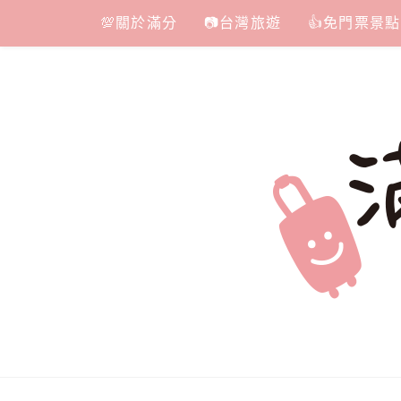
Skip
💯關於滿分
📷台灣旅遊
👍免門票景點
to
content
滿分的旅遊
國內外旅遊|情侶約會景點|美拍玩樂