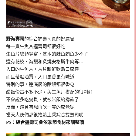
野海壽司
的綜合握壽司真的好厲害
每一貫生魚片握壽司都很好吃
生魚片總類豐富，基本的鮭魚鮪魚少不了
還有花枝、海鱺和炙燒安格斯牛肉等…
入口的生魚片，片片新鮮軟嫩口感佳
而且帶點油質，入口更香更有味道
特別的事，連底層的醋飯都很香Ｑ
醋飯份量不多不少，與生魚片搭配的很剛好
不會說多吃幾貫，就被米飯給撐飽了
反而，還會有想再吃一貫的感覺呢
當天大伙們都很推這上乘綜合握壽司呢
PS：綜合握壽司會依季節食材來調整唷