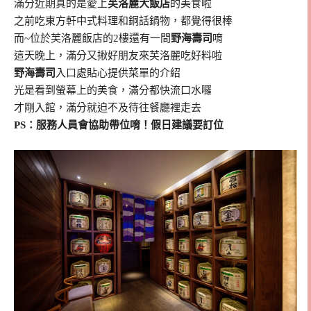
滿分近期真的是愛上
芙洛麗大飯店
的美食啦
之前吃東方軒中式料理和銅話鍋物，都覺得很棒
而~位於芙洛麗飯店的2樓還有一間
野海壽司
唷
這天晚上，滿分又揪好朋友來芙洛麗吃好料啦
野海壽司
入口處貼心提供菜單的介紹
光是看到螢幕上的美食，滿分都快流口水囉
才剛入館，滿分就迫不及待往餐廳裡走去
PS：服務人員會協助帶位唷！假日建議要訂位