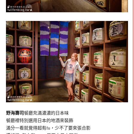
野海壽司
餐廳充滿濃濃的日本味
餐廳裡特別選用日本的地酒來裝飾
滿分一看就覺得超有fu，少不了要來張合影