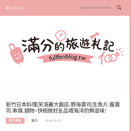
Skip
MENU
to
content
滿分的旅遊札記
國內外旅遊|情侶約會景點|美拍玩樂
新竹日本料理|芙洛麗大飯店-野海壽司|生魚片.握壽
司.串燒.鍋物~快相揪好友品嚐海洋的鮮滋味!
新竹美食
滿分
2018-10-22