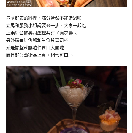
這麼好康的料理，滿分當然不能錯過啦
立馬和服務小姐說要來一排，大家一起吃
上乘綜合握壽司盤裡共有10貫握壽司
另外還有鮭魚卵和生魚片壽司杯
光是擺盤就讓咱們胃口大開啦
而且好似藝術品上桌，相當可口耶