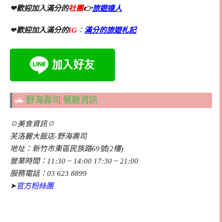
❤歡迎加入滿分的
社團
👉
旅遊達人
❤
歡迎加入滿分的
IG
：
滿分的旅遊札記
🚗
野海壽司 餐廳資訊
☉美食資訊☉
芙洛麗大飯店-野海壽司
地址：新竹市東區民族路69號(2樓)
營業時間：11:30 ~ 14:00 17:30 ~ 21:00
服務電話：03 623 8899
➤
官方粉絲團