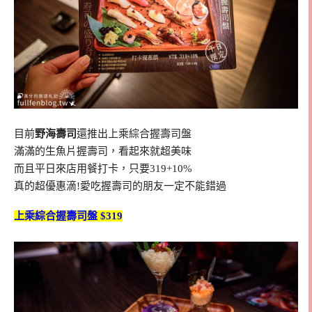
目前
野海壽司
還推出上乘綜合握壽司盤
滿滿的生魚片握壽司，看起來就超美味
而且平日來店用餐打卡，只要319+10%
真的超優惠滴!愛吃握壽司的朋友一定不能錯過
上乘綜合握壽司盤 $319