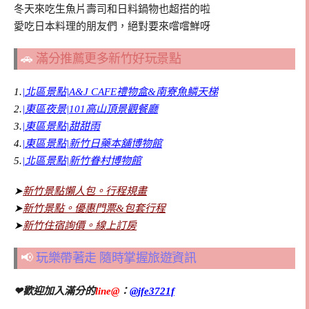
冬天來吃生魚片壽司和日料鍋物也超搭的啦
愛吃日本料理的朋友們，絕對要來嚐嚐鮮呀
🚗
滿分推薦更多新竹好玩景點
1.
|北區景點|A&J CAFE禮物盒&南寮魚鱗天梯
2.
|東區夜景|101高山頂景觀餐廳
3.
|東區景點|甜甜雨
4.
|東區景點|新竹日藥本舖博物館
5.
|北區景點|新竹眷村博物館
➤
新竹景點懶人包。行程規畫
➤
新竹景點。優惠門票&包套行程
➤
新竹住宿詢價。線上訂房
📢
玩樂帶著走 隨時掌握旅遊資訊
❤歡迎加入滿分的
line@
：
@jfe3721f