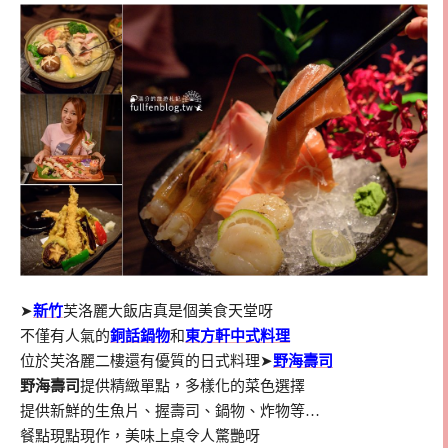
➤
新竹
芙洛麗大飯店真是個美食天堂呀
不僅有人氣的
銅話鍋物
和
東方軒中式料理
位於芙洛麗二樓還有優質的日式料理➤
野海壽司
野海壽司
提供精緻單點，多樣化的菜色選擇
提供新鮮的生魚片、握壽司、鍋物、炸物等…
餐點現點現作，美味上桌令人驚艷呀