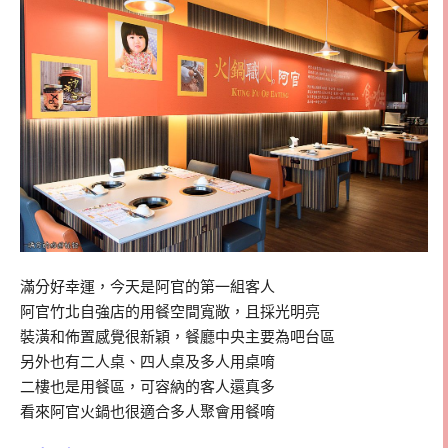
滿分好幸運，今天是阿官的第一組客人
阿官竹北自強店的用餐空間寬敞，且採光明亮
裝潢和佈置感覺很新穎，餐廳中央主要為吧台區
另外也有二人桌、四人桌及多人用桌唷
二樓也是用餐區，可容納的客人還真多
看來阿官火鍋也很適合多人聚會用餐唷