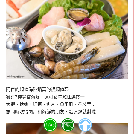
阿官的超值海陸鍋真的很超值耶
擁有7種豐富海鮮，還可豬牛雞任選擇一
大蝦、蛤蜊、鮮蚵、魚片、魚里肌、花枝等…
想同時吃得肉片和海鮮的朋友，點這鍋就對啦