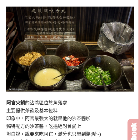
阿官火鍋
的沾醬區位於角落處
主要提供茶飲及基本佐料
印象中，阿官最強大的就是他的沙茶醬啦
獨特配方的沙茶醬，吃過絕對會愛上
坦白說，說要來吃阿官，滿分也只想到醬(哈~)