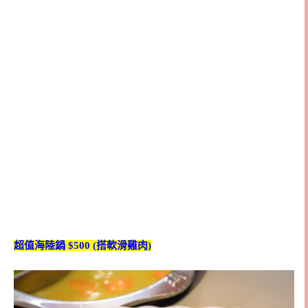
超值海陸鍋 $500 (搭軟滑雞肉)