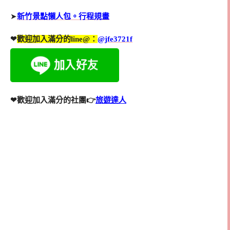
➤
新竹景點懶人包。行程規畫
❤
歡迎加入滿分的line@：
@jfe3721f
❤歡迎加入滿分的社團👉
旅遊達人