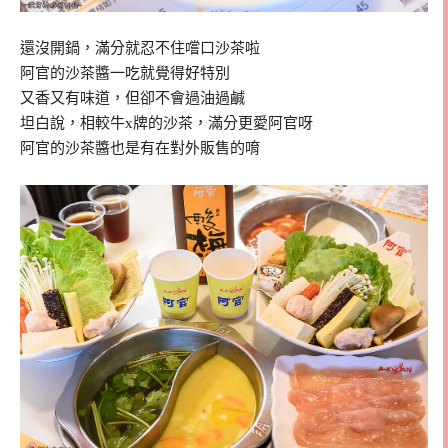
還沒開鍋，滿分就忍不住嚐口沙茶啦
阿官的沙茶醬一吃就覺得好特別
又香又有味道，但卻不會過油過鹹
坦白說，相較牛x牌的沙茶，滿分更愛阿官呀
阿官的沙茶醬也是有在對外販售的唷