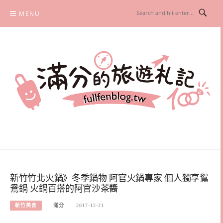
Skip
MENU
to
content
滿分的旅遊札記
國內外旅遊|情侶約會景點|美拍玩樂
新竹竹北火鍋》冬季鍋物 阿官火鍋專家 個人獨享鴛
鴦鍋 火鍋百搭的阿官沙茶醬
新竹美食
滿分
2017-12-21