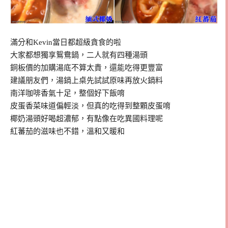
滿分和Kevin當日都超級貪食的啦
大家都想獨享鴛鴦鍋，二人就有四種湯頭
銅板價的加購湯底不算太貴，還能吃得更豐富
建議朋友們，湯鍋上桌先試試原味再放火鍋料
南洋咖啡香氣十足，整個好下飯唷
皮蛋香菜味道偏輕淡，但真的吃得到整顆皮蛋唷
椰奶湯頭好喝超濃郁，有點像在吃異國料理呢
紅蕃茄的滋味也不錯，溫和又暖和