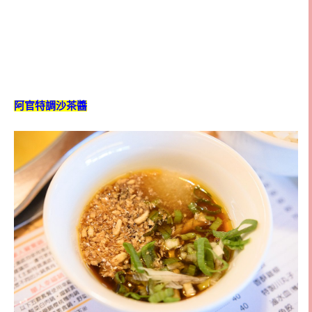
阿官特調沙茶醬