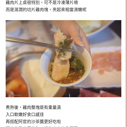
雞肉片上桌很特別，可不是冷凍薄片唷
而是濕潤的切片雞肉塊，夾起來相當滑嫩呢
煮熟後，雞肉整塊是有重量滴
入口軟嫩好食口感佳
再搭配阿官的沙茶醬更好吃啦