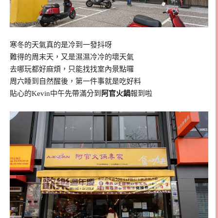
寒冬的天氣真的是冷到一發抖呀
難得的周末天，又是濕濕冷冷的壞天氣
去哪玩都好麻煩，只能找找室內景點囉
周六睡到自然醒後，第一件事就是吃好料
貼心的Kevin中午先帶滿分到
阿官火鍋
報到啦