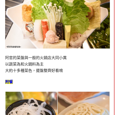
阿官的菜盤與一般的火鍋店大同小異
以蔬菜為和火鍋料為主
大約十多種菜色，擺盤整齊好看唷
附餐