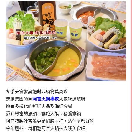
冬季美食饗宴絕對非鍋物莫屬啦
連鎖集團的▶
阿官火鍋專家
大家吃過沒呀
擁有多樣化的新鮮肉品及海鮮套餐
還有豐富的湯頭，讓旅人能享獨鴛鴦鍋
阿官特製沙茶醬更是招牌主打，沾什麼都好吃
今年過冬，就相邀阿官火鍋來大啖美食吧