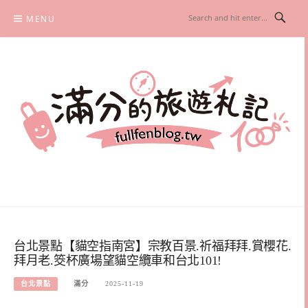
Skip
MENU
to
content
滿分的旅遊札記
國內外旅遊|情侶約會景點|美拍玩樂
台北景點【貓空指南宮】宗教百景.祈福拜拜.賞櫻花.
拜月老.筊杯廣場望貓空纜車和台北101!
台北景點
滿分
2025-11-19