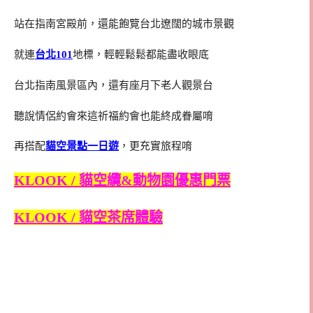
站在指南宮殿前，還能飽覽台北遼闊的城市景觀
就連
台北101
地標，輕輕鬆鬆都能盡收眼底
台北指南風景區內，還有座月下老人觀景台
聽說情侶約會來這祈福約會也能終成眷屬唷
再搭配
貓空景點一日遊
，更充實旅程唷
KLOOK / 貓空纜&動物園優惠門票
KLOOK / 貓空茶席體驗