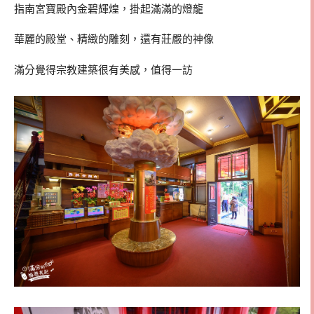
指南宮寶殿內金碧輝煌，掛起滿滿的燈龍
華麗的殿堂、精緻的雕刻，還有莊嚴的神像
滿分覺得宗教建築很有美感，值得一訪