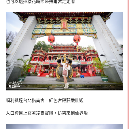
也可以選擇櫻花時節來
指南宮
走走唷
順利抵達台北指南宮，紅色宮殿莊嚴壯觀
入口牌匾上寫著凌霄寶殿，彷彿來到仙界啦