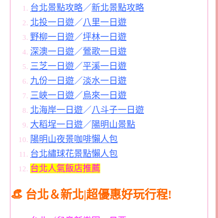
台北景點攻略
／
新北景點攻略
北投一日遊
／
八里一日遊
野柳一日遊
／
坪林一日遊
深澳一日遊
／
鶯歌一日遊
三芝一日遊
／
平溪一日遊
九份一日遊
／
淡水一日遊
三峽一日遊
／
烏來一日遊
北海岸一日遊
／
八斗子一日遊
大稻埕一日遊
／
陽明山景點
陽明山夜景咖啡懶人包
台北繡球花景點懶人包
台北人氣飯店推薦
👒 台北＆新北|超優惠好玩行程!