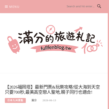
Skip
MENU
to
content
滿分的旅遊札記
國內外旅遊|情侶約會景點|美拍玩樂
【2026福岡塔】最新門票&玩樂攻略!從大海到天空
只要700秒,最美高空戀人聖地,親子同行也適合!
日本九州景點
滿分
2026-06-13