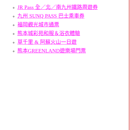
JR Pass 全／北／南九州鐵路周遊券
九州 SUNQ PASS 巴士乘車券
福岡觀光城市通票
熊本城彩苑和服＆浴衣體驗
草千里 & 阿蘇火山一日遊
熊本GREENLAND遊樂場門票