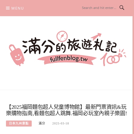
Skip
MENU
to
content
滿分的旅遊札記
國內外旅遊|情侶約會景點|美拍玩樂
【2025福岡麵包超人兒童博物館】最新門票資訊&玩
樂購物指南,看麵包超人跳舞.福岡必玩室內親子樂園!
日本九州景點
滿分
2025-03-18