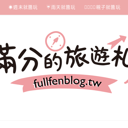
☀週末就醬玩
☔雨天就醬玩
👩‍❤‍💋‍👨親子就醬玩
札記