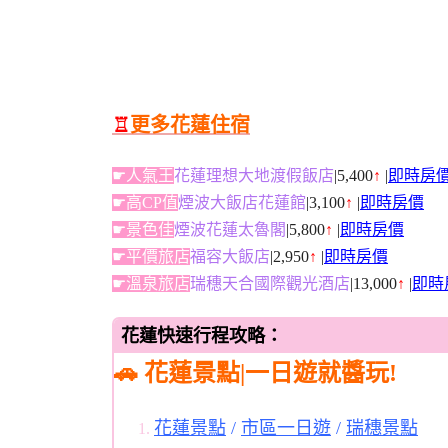
♖
更多花蓮住宿
☛人氣王
花蓮理想大地渡假飯店
|5,400
↑
|
即時房
☛高CP值
煙波大飯店花蓮館
|3,100
↑
|
即時房價
☛景色佳
煙波花蓮太魯閣
|5,800
↑
|
即時房價
☛平價旅店
福容大飯店
|2,950
↑
|
即時房價
☛溫泉旅店
瑞穗天合國際觀光酒店
|13,000
↑
|
即時
花蓮快速行程攻略：
🚗
花蓮景點|一日遊就醬玩!
花蓮景點
/
市區一日遊
/
瑞穗景點