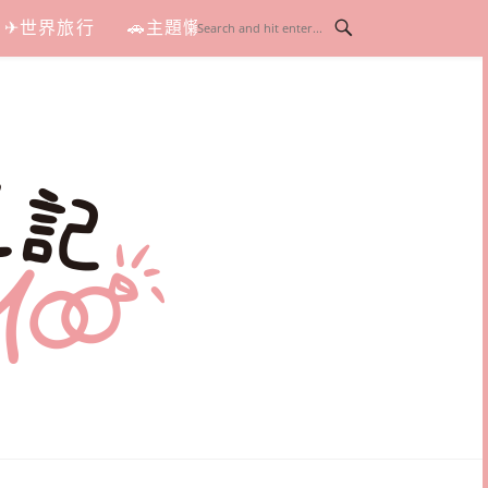
✈世界旅行
🚗主題懶人包