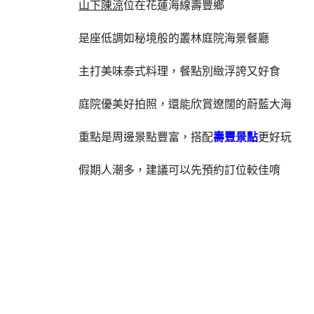
山下陳涼
位在花蓮海線壽豐鄉
是座低調如秘境般的叢林庭院海景餐廳
主打美味泰式料理，餐點別緻浮誇又好食
庭院優美好拍照，還能欣賞遼闊的蔚藍大海
重點是周邊景點豐富，搭配
壽豐景點
更好玩
假期人潮多，建議可以先預約訂位較佳唷