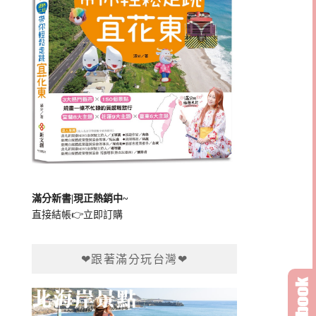
滿分新書|現正熱銷中~
直接結帳👉
立即訂購
❤跟著滿分玩台灣❤