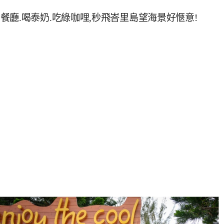
廳.喝泰奶.吃綠咖哩,秒飛峇里島望海景好愜意!