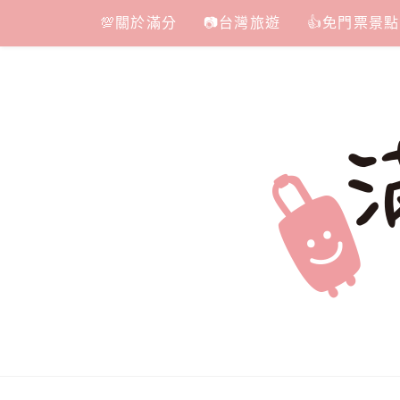
Skip
💯關於滿分
📷台灣旅遊
👍免門票景點
to
content
滿分的旅遊
國內外旅遊|情侶約會景點|美拍玩樂