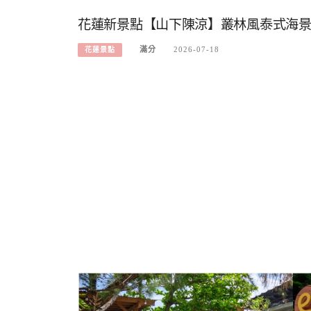
花蓮新景點【山下陳涼】叢林風泰式海景餐
滿分
2026-07-18
花蓮景點