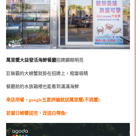
萬里蟹大益發活海鮮餐廳
招牌顯眼明亮
巨無霸的大螃蟹就掛在招牌上，相當吸睛
餐廳前的水族箱裡也能看到滿滿海鮮
來店用餐，google五星評論就送萬里蟹(不挑蟹)
若當日螃蟹送完，改送白帶魚!