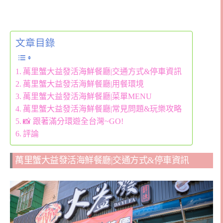
文章目錄
萬里蟹大益發活海鮮餐廳|交通方式&停車資訊
萬里蟹大益發活海鮮餐廳|用餐環境
萬里蟹大益發活海鮮餐廳|菜單MENU
萬里蟹大益發活海鮮餐廳|常見問題&玩樂攻略
📸 跟著滿分環遊全台灣~GO!
評論
萬里蟹大益發活海鮮餐廳|交通方式&停車資訊