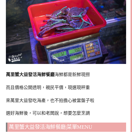
萬里蟹大益發活海鮮餐廳
海鮮都是新鮮現撈
而且價格公開透明，親民平價，現選現秤重
來萬里大益發吃海產，也不拍擔心被當盤子啦
選好海鮮後，可以和老闆說，想要怎麼烹調
萬里蟹大益發活海鮮餐廳|菜單MENU