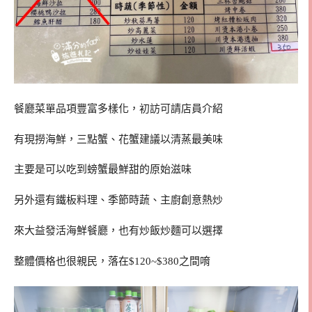
餐廳菜單品項豐富多樣化，初訪可請店員介紹
有現撈海鮮，三點蟹、花蟹建議以清蒸最美味
主要是可以吃到螃蟹最鮮甜的原始滋味
另外還有鐵板料理、季節時蔬、主廚創意熱炒
來大益發活海鮮餐廳，也有炒飯炒麵可以選擇
整體價格也很親民，落在$120~$380之間唷