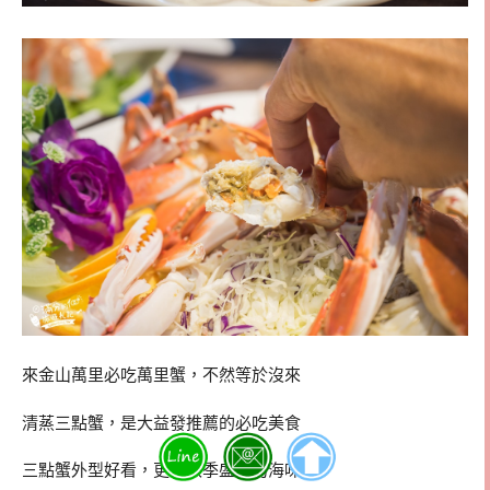
來金山萬里必吃萬里蟹，不然等於沒來
清蒸三點蟹，是大益發推薦的必吃美食
三點蟹外型好看，更是秋季盛產的海味