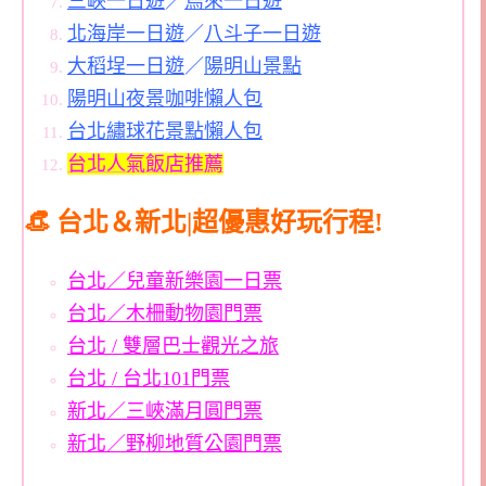
三峽一日遊
／
烏來一日遊
北海岸一日遊
／
八斗子一日遊
大稻埕一日遊
／
陽明山景點
陽明山夜景咖啡懶人包
台北繡球花景點懶人包
台北人氣飯店推薦
👒 台北＆新北|超優惠好玩行程!
台北／兒童新樂園一日票
台北／木柵動物園門票
台北 / 雙層巴士觀光之旅
台北 / 台北101門票
新北／三峽滿月圓門票
新北／野柳地質公園門票