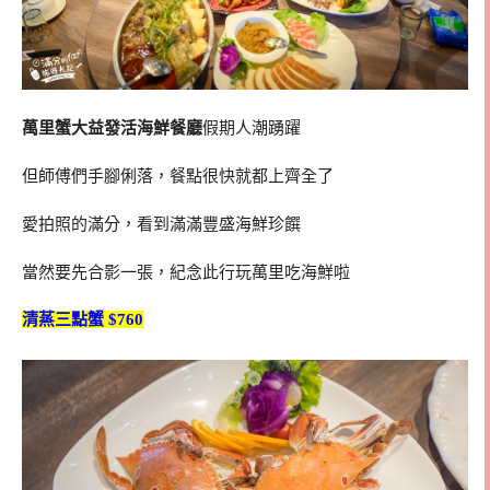
萬里蟹大益發活海鮮餐廳
假期人潮踴躍
但師傅們手腳俐落，餐點很快就都上齊全了
愛拍照的滿分，看到滿滿豐盛海鮮珍饌
當然要先合影一張，紀念此行玩萬里吃海鮮啦
清蒸三點蟹 $760