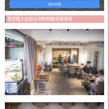
萬里蟹大益發活海鮮餐廳|用餐環境