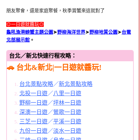
朋友聚會，還是家庭聚餐，秋季賞蟹來這就對了
⊙一日遊就醬玩⊙
龜吼漁港螃蟹主題公園
➤
野柳海洋世界
➤
野柳地質公園
➤
台電
北部展示館
。
台北／新北快速行程攻略：
🚗 台北&新北|一日遊就醬玩!
台北景點攻略
／
新北景點攻略
北投一日遊
／
八里一日遊
野柳一日遊
／
坪林一日遊
深澳一日遊
／
鶯歌一日遊
三芝一日遊
／
平溪一日遊
九份一日遊
／
淡水一日遊