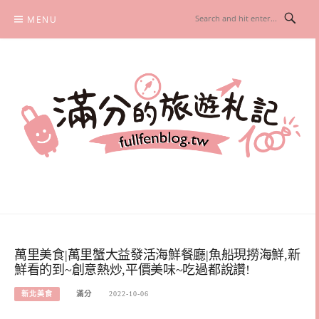
Skip
MENU
to
content
滿分的旅遊札記
國內外旅遊|情侶約會景點|美拍玩樂
萬里美食|萬里蟹大益發活海鮮餐廳|魚船現撈海鮮,新
鮮看的到~創意熱炒,平價美味~吃過都說讚!
新北美食
滿分
2022-10-06