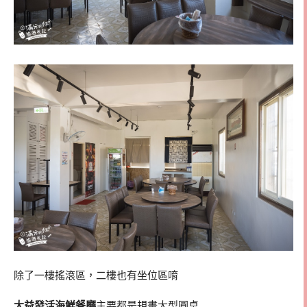
除了一樓搖滾區，二樓也有坐位區唷
大益發活海鮮餐廳
主要都是規畫大型圓桌