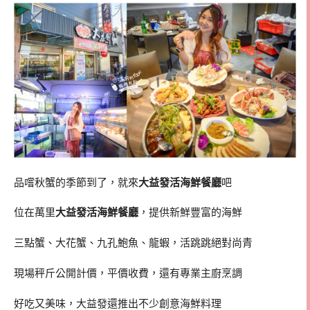
品嚐秋蟹的季節到了，就來
大益發活海鮮餐廳
吧
位在萬里
大益發活海鮮餐廳
，提供新鮮豐富的海鮮
三點蟹、大花蟹、九孔鮑魚、龍蝦，活跳跳絕對尚青
現場秤斤公開計價，平價收費，還有專業主廚烹調
好吃又美味，大益發還推出不少創意海鮮料理