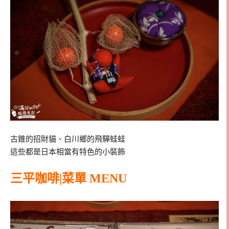
古錐的招財貓、白川鄉的飛驒蛙蛙
這些都是日本相當有特色的小裝飾
三平咖啡|菜單 MENU