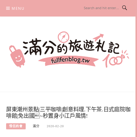
Skip
MENU
to
content
滿分的旅遊札記
國內外旅遊|情侶約會景點|美拍玩樂
屏東潮州景點|三平咖啡|創意料理.下午茶.日式庭院咖
啡館|免出國~秒置身小江戶風情!
情侶約會
滿分
2020-02-20