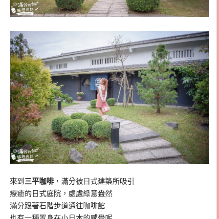
來到
三平咖啡
，滿分被日式建築所吸引
療癒的日式庭院，處處綠意盎然
滿分跟著石階步道通往咖啡館
也有一種置身在小日本的感覺呢