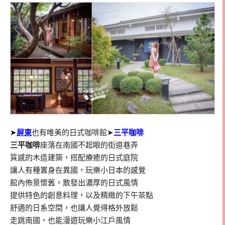
➤
屏東
也有唯美的日式咖啡館➤
三平咖啡
三平咖啡
座落在南國不起眼的街道巷弄
質感的木造建築，搭配療癒的日式庭院
讓人有種置身在異國，玩樂小日本的感覺
館內佈景懷舊，散發出濃厚的日式風情
提供特色的創意料理，以及精緻的下午茶點
舒適的日系空間，也讓人覺得格外放鬆
走跳南國，也能漫遊玩樂小江戶風情