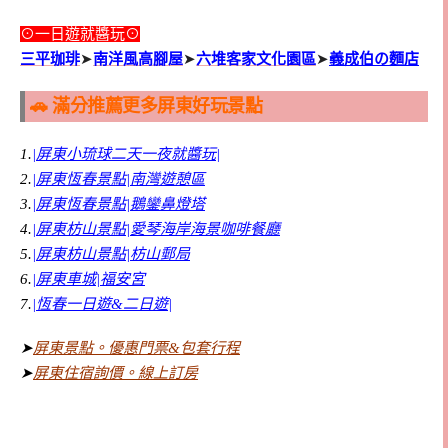
⊙一日遊就醬玩⊙
三平珈琲
➤
南洋風高腳屋
➤
六堆客家文化園區
➤
義成伯の麵店
🚗 滿分推薦更多屏東好玩景點
1.
|屏東小琉球二天一夜就醬玩|
2.
|屏東恆春景點|南灣遊憩區
3.
|屏東恆春景點|鵝鑾鼻燈塔
4.
|屏東枋山景點|愛琴海岸海景咖啡餐廳
5.
|屏東枋山景點|枋山郵局
6.
|屏東車城|福安宮
7.
|恆春一日遊&二日遊|
➤
屏東景點。優惠門票&包套行程
➤
屏東住宿詢價。線上訂房