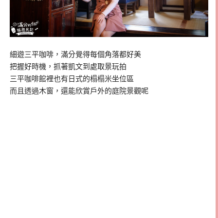
細遊三平咖啡，滿分覺得每個角落都好美
把握好時機，抓著凱文到處取景玩拍
三平咖啡館裡也有日式的榻榻米坐位區
而且透過木窗，還能欣賞戶外的庭院景觀呢