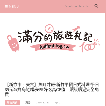
Skip
MENU
to
content
滿分的旅遊札記
國內外旅遊|情侶約會景點|美拍玩樂
【新竹市。美食】魚町丼飯/新竹平價日式料理/平日
69元海鮮烏龍麵/美味好吃高CP值。續飯續湯完全免
費
新竹美食
滿分
2016-12-27
2