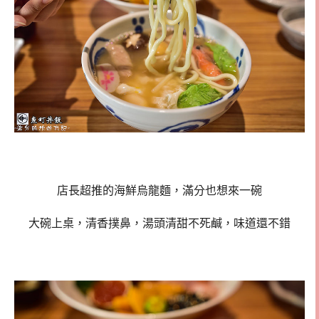
店長超推的海鮮烏龍麵，滿分也想來一碗
大碗上桌，清香撲鼻，湯頭清甜不死鹹，味道還不錯