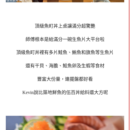
頂級魚町丼上桌讓滿分超驚艷
師傅根本是給滿分一碗生魚片大平台啦
頂級魚町丼裡有多片鮭魚、鮪魚和旗魚等生魚片
還有干貝、海膽、鮭魚卵及生蝦等食材
豐富大份量，連擺盤都好看
Kevin說比築地鮮魚的伍百丼給料還大方呢