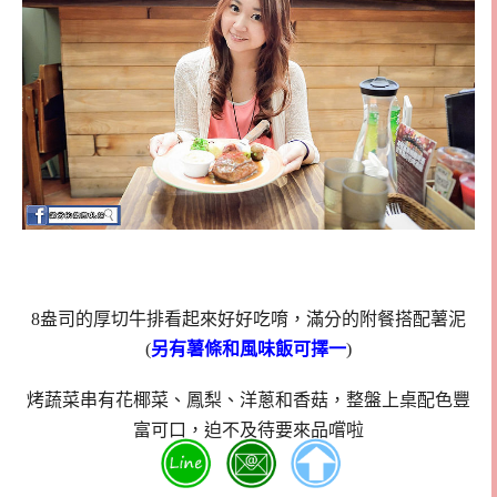
8盎司的厚切牛排看起來好好吃唷，滿分的附餐搭配薯泥
(
另有薯條和風味飯可擇一
)
烤蔬菜串有花椰菜、鳳梨、洋蔥和香菇，整盤上桌配色豐
富可口，迫不及待要來品嚐啦