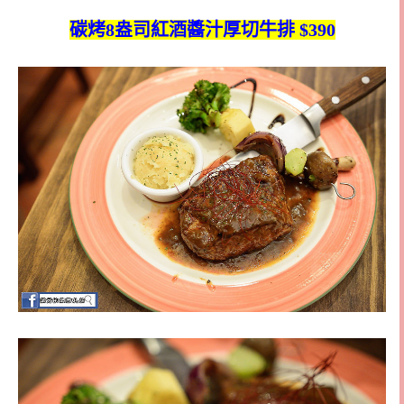
碳烤8盎司紅酒醬汁厚切牛排 $390