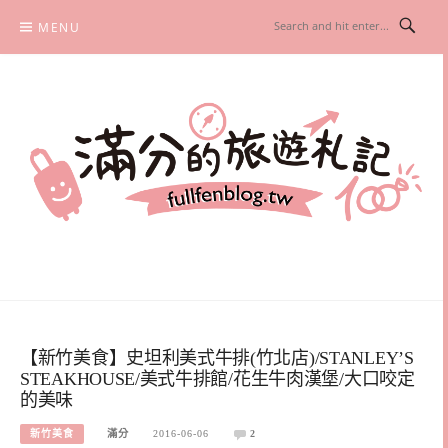
Skip
MENU
to
content
滿分的旅遊札記
國內外旅遊|情侶約會景點|美拍玩樂
【新竹美食】史坦利美式牛排(竹北店)/STANLEY’S
STEAKHOUSE/美式牛排館/花生牛肉漢堡/大口咬定
的美味
新竹美食
滿分
2016-06-06
2