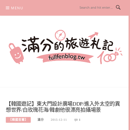
Skip
MENU
to
content
滿分的旅遊札記
國內外旅遊|情侶約會景點|美拍玩樂
【韓國遊記】東大門設計廣場DDP/進入外太空的異
想世界/白玫瑰花海/韓劇他很漂亮拍攝場景
【韓國首爾】
滿分
2015-12-11
1