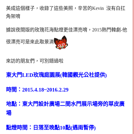
美成這個樣子，收錄了這些美照，辛苦的Kevin 沒有白扛
角架唷
據說夜間版的玫瑰花海點燈更佳漂亮唷，2015熱門韓劇-他
很漂亮可是來此取景滴
來訪的朋友們，可別錯過啦
東大門LED玫瑰庭園展(韓國觀光公社提供)
時間：2015.4.18~2016.2.29
地點：東大門設計廣場二間水門展示場旁的草皮廣
場
點燈時間：日落至晚點10點(遇雨暫停)