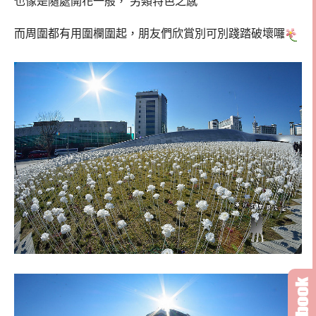
也像是隨處開花一般， 另類特色之感
而周圍都有用圍欄圍起，朋友們欣賞別可別踐踏破壞囉