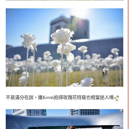
不是滿分在說，連Kevin拍得玫瑰花特寫也相當迷人唷