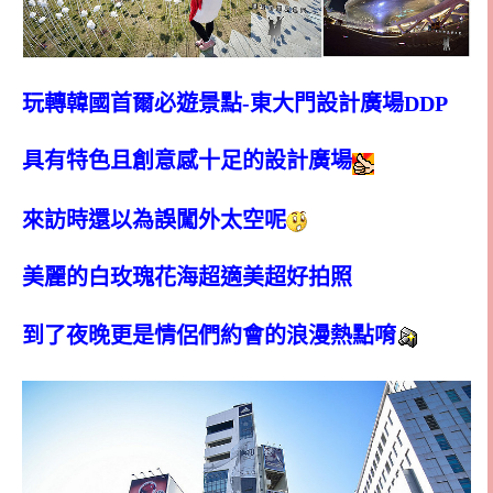
玩轉韓國首爾必遊景點-東大門設計廣場DDP
具有特色且創意感十足的設計廣場
來訪時還以為誤闖外太空呢
美麗的白玫瑰花海超適美超好拍照
到了夜晚更是情侶們約會的浪漫熱點唷