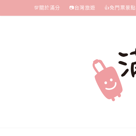
Skip
💯關於滿分
📷台灣旅遊
👍免門票景點
to
content
滿分的旅遊
國內外旅遊|情侶約會景點|美拍玩樂