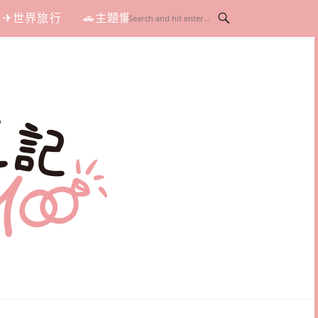
✈世界旅行
🚗主題懶人包