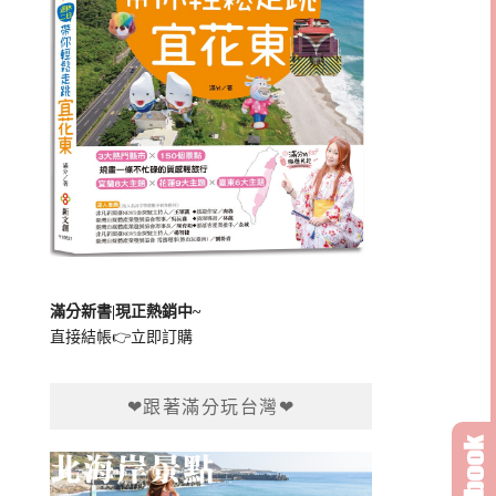
滿分新書|現正熱銷中~
直接結帳👉
立即訂購
❤跟著滿分玩台灣❤