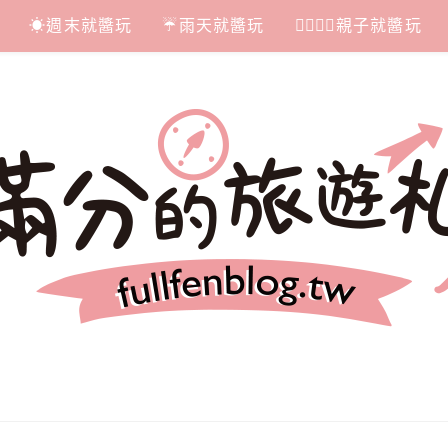
☀週末就醬玩
☔雨天就醬玩
👩‍❤‍💋‍👨親子就醬玩
札記