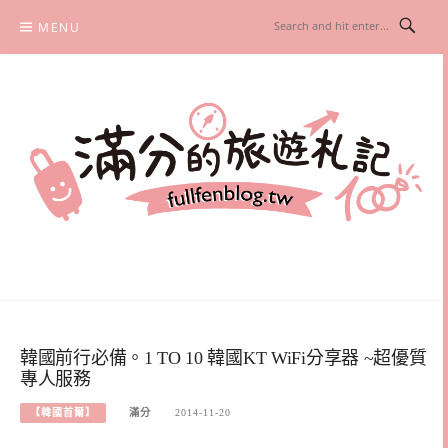
Skip
MENU
to
content
滿分的旅遊札記
國內外旅遊|情侶約會景點|美拍玩樂
韓國前行必備。1 TO 10 韓國KT WiFi分享器 ~超優質
專人服務
【韓國首爾】
滿分
2014-11-20