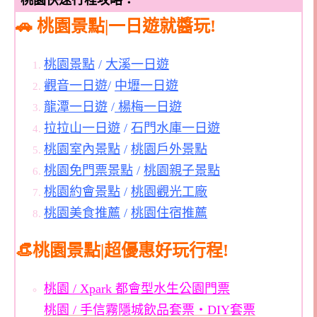
桃園快速行程攻略：
🚗 桃園景點|一日遊就醬玩!
桃園景點
/
大溪一日遊
觀音一日遊
/
中壢一日遊
龍潭一日遊
/
楊梅一日遊
拉拉山一日遊
/
石門水庫一日遊
桃園室內景點
/
桃園戶外景點
桃園免門票景點
/
桃園親子景點
桃園約會景點
/
桃園觀光工廠
桃園美食推薦
/
桃園住宿推薦
👒桃園景點|超優惠好玩行程!
桃園 / Xpark 都會型水生公園門票
桃園 / 手信霧隱城飲品套票・DIY套票