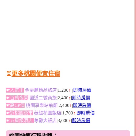
♖
更多桃園便宜住宿
☛人氣王
金豪麗精品旅店
|1,200
↑
|
即時房價
☛百萬夜景
國道二號商旅
|2,400
↑
|
即時房價
☛高CP值
桃園享樂站前館
|2,400
↑
|
即時房價
☛近桃園夜市
薇緹花園飯店
|1,700
↑
|
即時房價
☛五星級酒店
尊爵大飯店
|3,000
↑
|
即時房價