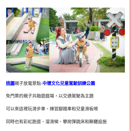
桃園
親子放電景點-
中壢文化兒童駕駛訓練公園
免門票的親子共融遊戲場，以交通駕駛為主題
可以來這裡玩滑步車、練習腳踏車和兒童滑板唷
同時也有彩虹跑道、溜滑梯、攀爬彈跳床和鞦韆設施