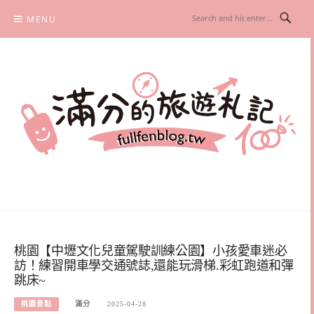
Skip
MENU
to
content
滿分的旅遊札記
國內外旅遊|情侶約會景點|美拍玩樂
桃園【中壢文化兒童駕駛訓練公園】小孩愛車迷必
訪！練習開車學交通號誌,還能玩滑梯.彩虹跑道和彈
跳床~
桃園景點
滿分
2025-04-28