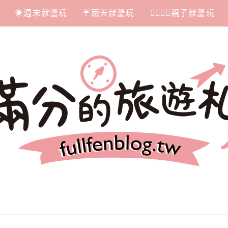
☀週末就醬玩
☔雨天就醬玩
👩‍❤‍💋‍👨親子就醬玩
札記