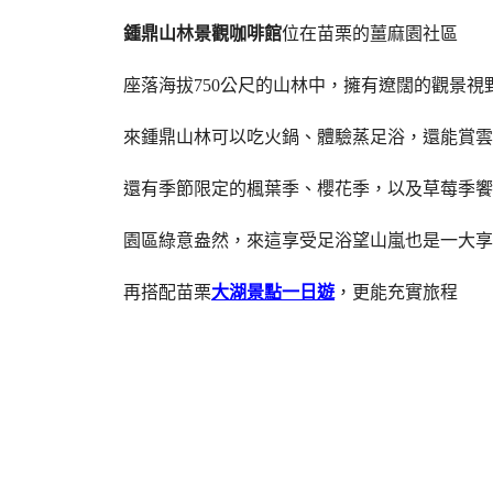
鍾鼎山林景觀咖啡館
位在苗栗的薑麻園社區
座落海拔750公尺的山林中，擁有遼闊的觀景視
來鍾鼎山林可以吃火鍋、體驗蒸足浴，還能賞雲
還有季節限定的楓葉季、櫻花季，以及草莓季饗
園區綠意盎然，來這享受足浴望山嵐也是一大享
再搭配苗栗
大湖景點一日遊
，更能充實旅程