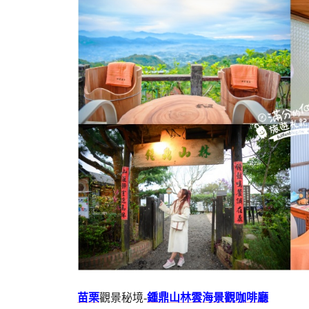
苗栗
觀景秘境-
鍾鼎山林雲海景觀咖啡廳