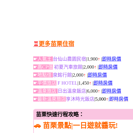
♖
更多苗栗住宿
☛人氣王
台仙山農園民宿
|1,900
↑
|
即時房價
☛高CP值
初夏汽車旅館
|2,000
↑
|
即時房價
☛地點佳
泉銘行館
|2,000
↑
|
即時房價
☛平價旅店
F HOTEL
|1,450
↑
|
即時房價
☛溫泉旅店
日出溫泉飯店
|6,000
↑
|
即時房價
☛最新溫泉旅店
享沐時光飯店
|5,000
↑
|
即時房價
苗栗快速行程攻略：
🚗 苗栗景點|一日遊就醬玩!