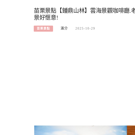
苗栗景點【鍾鼎山林】雲海景觀咖啡廳.老
景好愜意!
滿分
2025-10-29
苗栗景點