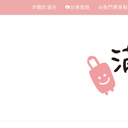
Skip
💯關於滿分
📷台灣旅遊
👍免門票景點
to
content
滿分的旅遊
國內外旅遊|情侶約會景點|美拍玩樂