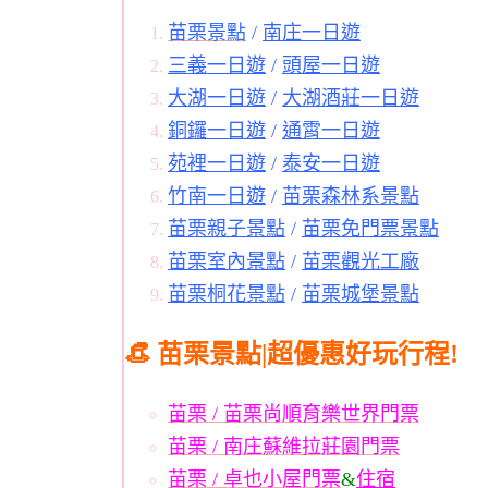
苗栗景點
/
南庄一日遊
三義一日遊
/
頭屋一日遊
大湖一日遊
/
大湖酒莊一日遊
銅鑼一日遊
/
通霄一日遊
苑裡一日遊
/
泰安一日遊
竹南一日遊
/
苗栗森林系景點
苗栗親子景點
/
苗栗免門票景點
苗栗室內景點
/
苗栗觀光工廠
苗栗桐花景點
/
苗栗城堡景點
👒 苗栗景點|超優惠好玩行程!
苗栗 / 苗栗尚順育樂世界門票
苗栗 / 南庄蘇維拉莊園門票
苗栗 / 卓也小屋門票
&
住宿