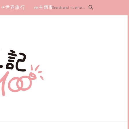
✈世界旅行
🚗主題懶人包