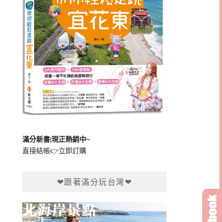
滿分新書|現正熱銷中~
直接結帳👉
立即訂購
❤跟著滿分玩台灣❤