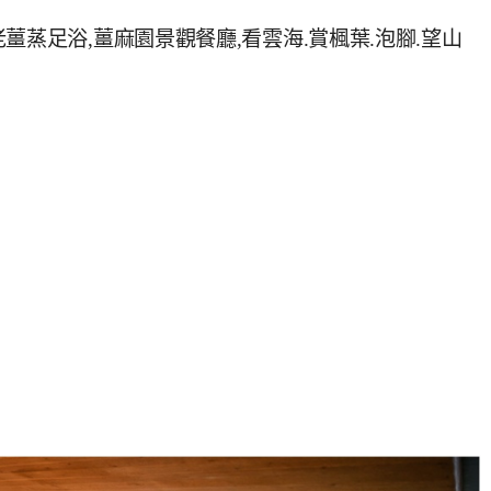
薑蒸足浴,薑麻園景觀餐廳,看雲海.賞楓葉.泡腳.望山