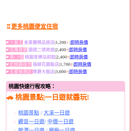
♖
更多桃園便宜住宿
☛人氣王
金豪麗精品旅店
|1,200
↑
|
即時房價
☛百萬夜景
國道二號商旅
|2,400
↑
|
即時房價
☛高CP值
桃園享樂站前館
|2,400
↑
|
即時房價
☛近桃園夜市
薇緹花園飯店
|1,700
↑
|
即時房價
☛五星級酒店
尊爵大飯店
|3,000
↑
|
即時房價
桃園快速行程攻略：
🚗 桃園景點|一日遊就醬玩!
桃園景點
/
大溪一日遊
觀音一日遊
/
中壢一日遊
龍潭一日遊
/
楊梅一日遊