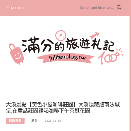
Skip
MENU
to
content
滿分的旅遊札記
國內外旅遊|情侶約會景點|美拍玩樂
大溪景點【黃色小屋咖啡莊園】大溪隱藏版南法城
堡,在童話莊園裡喝咖啡下午茶逛花園!
桃園景點
滿分
2025-09-18