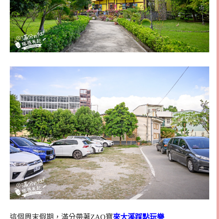
這個周末假期，滿分帶著ZAQ寶
來大溪踩點玩樂