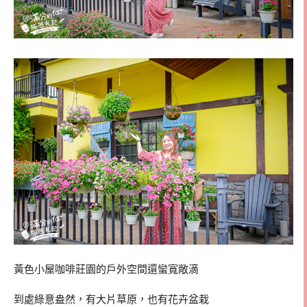
黃色小屋咖啡莊園的戶外空間還蠻寬敞滴
到處綠意盎然，有大片草原，也有花卉盆栽