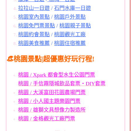
拉拉山一日遊
/
石門水庫一日遊
桃園室內景點
/
桃園戶外景點
桃園免門票景點
/
桃園親子景點
桃園約會景點
/
桃園觀光工廠
桃園美食推薦
/
桃園住宿推薦
👒桃園景點|超優惠好玩行程!
桃園 / Xpark 都會型水生公園門票
桃園 / 手信霧隱城飲品套票・DIY套票
桃園 / 大溪富田花園農場門票
桃園 / 小人國主題樂園門票
桃園 / 雄獅文具想像力製造所
桃園 / 金格觀光工廠門票