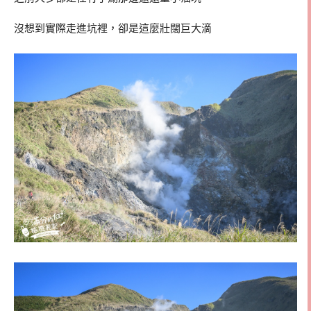
沒想到實際走進坑裡，卻是這麼壯闊巨大滴