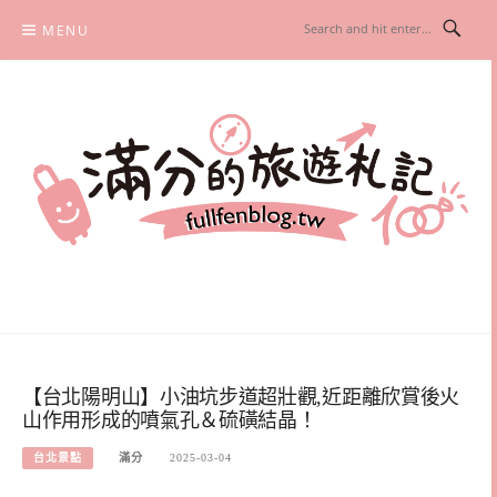
Skip
MENU
to
content
滿分的旅遊札記
國內外旅遊|情侶約會景點|美拍玩樂
【台北陽明山】小油坑步道超壯觀,近距離欣賞後火
山作用形成的噴氣孔＆硫磺結晶！
台北景點
滿分
2025-03-04