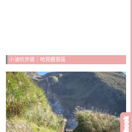
小油坑步道｜地質觀景區