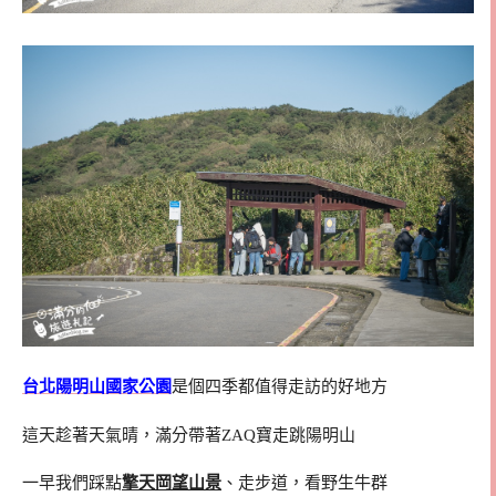
台北陽明山國家公園
是個四季都值得走訪的好地方
這天趁著天氣晴，滿分帶著ZAQ寶走跳陽明山
一早我們踩點
擎天岡望山景
、走步道，看野生牛群