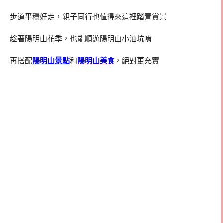
步道平穩好走，親子同行也值得來這裡踏青賞景
趁著陽明山花季，也能順遊陽明山小油坑唷
再搭配
陽明山景點
和
陽明山美食
，絕對更充實