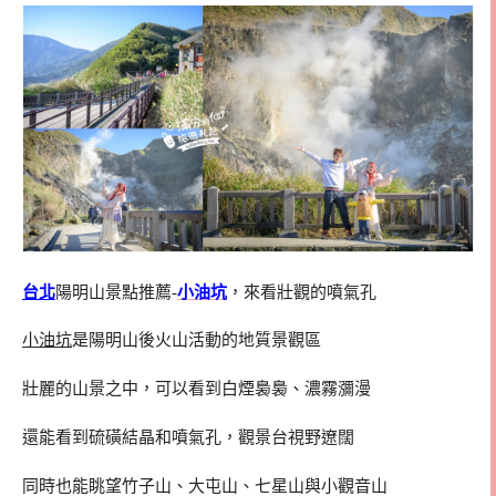
台北
陽明山景點推薦-
小油坑
，來看壯觀的噴氣孔
小油坑
是陽明山後火山活動的地質景觀區
壯麗的山景之中，可以看到白煙裊裊、濃霧瀰漫
還能看到硫磺結晶和噴氣孔，觀景台視野遼闊
同時也能眺望竹子山、大屯山、七星山與小觀音山