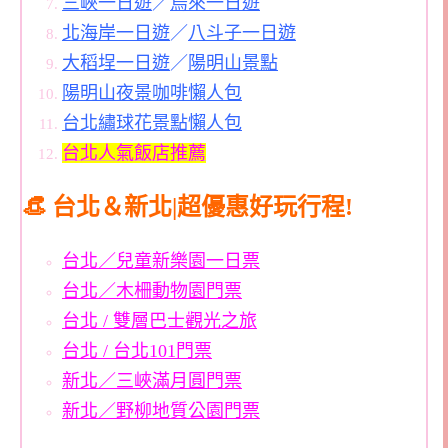
三峽一日遊
／
烏來一日遊
北海岸一日遊
／
八斗子一日遊
大稻埕一日遊
／
陽明山景點
陽明山夜景咖啡懶人包
台北繡球花景點懶人包
台北人氣飯店推薦
👒 台北＆新北|超優惠好玩行程!
台北／兒童新樂園一日票
台北／木柵動物園門票
台北 / 雙層巴士觀光之旅
台北 / 台北101門票
新北／三峽滿月圓門票
新北／野柳地質公園門票