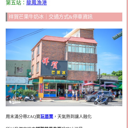
第五站：
龍鳳漁港
祥賀芒果牛奶冰｜交通方式&停車資訊
周末滿分帶ZAQ寶
玩苗栗
，天氣熱到讓人融化