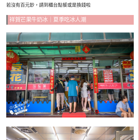
若沒有百元鈔，請到櫃台點餐或是換錢啦
祥賀芒果牛奶冰｜夏季吃冰人潮