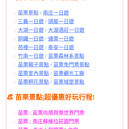
苗栗景點
/
南庄一日遊
三義一日遊
/
頭屋一日遊
大湖一日遊
/
大湖酒莊一日遊
銅鑼一日遊
/
通霄一日遊
苑裡一日遊
/
泰安一日遊
竹南一日遊
/
苗栗森林系景點
苗栗親子景點
/
苗栗免門票景點
苗栗室內景點
/
苗栗觀光工廠
苗栗桐花景點
/
苗栗城堡景點
👒 苗栗景點|超優惠好玩行程!
苗栗 / 苗栗尚順育樂世界門票
苗栗 / 南庄蘇維拉莊園門票