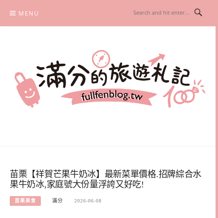
Skip
MENU
to
content
滿分的旅遊札記
國內外旅遊|情侶約會景點|美拍玩樂
苗栗【祥賀芒果牛奶冰】最新菜單價格.招牌綜合水
果牛奶冰,家庭號大份量浮誇又好吃!
苗栗美食
滿分
2026-06-08