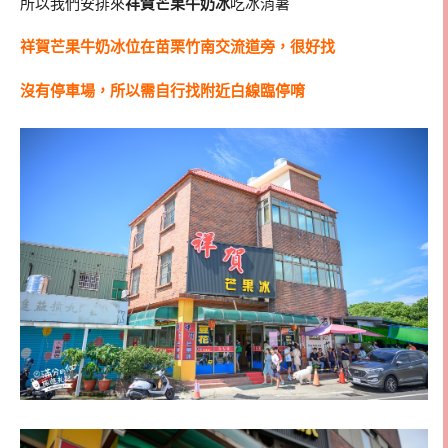
所以我們安排來
祥賀芒果牛奶冰
吃冰消暑
祥賀芒果牛奶冰位在苗栗竹南交流道旁，很好找
沒有停車場，所以需自行找附近白線臨停唷