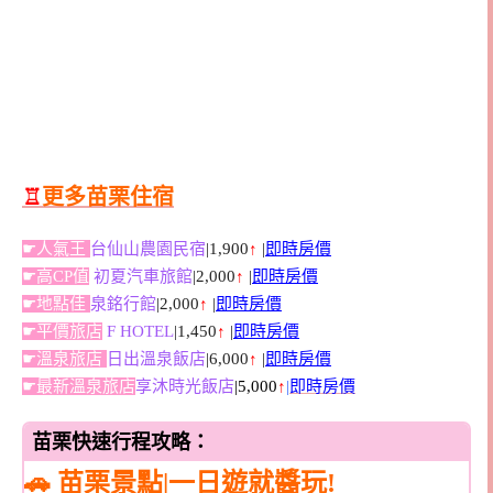
♖
更多苗栗住宿
☛人氣王
台仙山農園民宿
|1,900
↑
|
即時房價
☛高CP值
初夏汽車旅館
|2,000
↑
|
即時房價
☛地點佳
泉銘行館
|2,000
↑
|
即時房價
☛平價旅店
F HOTEL
|1,450
↑
|
即時房價
☛溫泉旅店
日出溫泉飯店
|6,000
↑
|
即時房價
☛最新溫泉旅店
享沐時光飯店
|5,000
↑
|
即時房價
苗栗快速行程攻略：
🚗 苗栗景點|一日遊就醬玩!