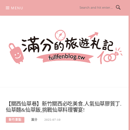
Skip
MENU
to
content
滿分的旅遊札記
國內外旅遊|情侶約會景點|美拍玩樂
【關西仙草巷】新竹關西必吃美食.人氣仙草膠質丁.
仙草麵&仙草飯,挑戰仙草料理饗宴!
新竹景點
滿分
2025-07-10