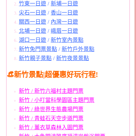
竹東一日遊
/
新埔一日遊
尖石一日遊
/
香山一日遊
關西一日遊
/
內灣一日遊
北埔一日遊
/
峨眉一日遊
湖口一日遊
/
新竹室內景點
新竹免門票景點
/
新竹戶外景點
新竹親子景點
/
新竹夜景景點
👒新竹景點|超優惠好玩行程!
新竹 / 新竹六福村主題門票
新竹 / 小叮當科學園區主題門票
新竹 / 綠世界生態農場門票
新竹 / 青蛙石天空步道門票
新竹 / 薰衣草森林入園門票