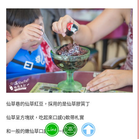
仙草巷的仙草紅豆，採用的是仙草膠質丁
仙草呈方塊狀，吃起來口感Q軟帶札實
和一般的嫩仙草口感很不一樣唷