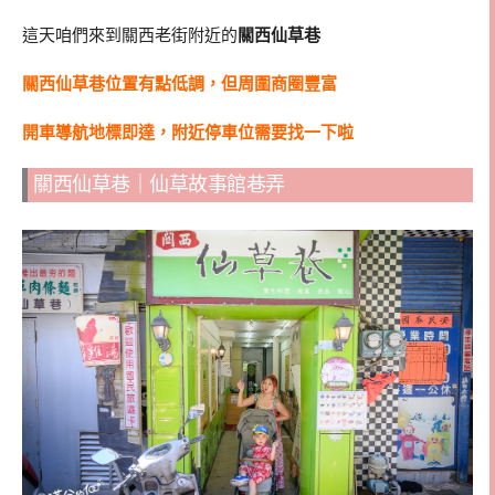
這天咱們來到關西老街附近的
關西仙草巷
關西仙草巷位置有點低調，但周圍商圈豐富
開車導航地標即達，附近停車位需要找一下啦
關西仙草巷｜仙草故事館巷弄