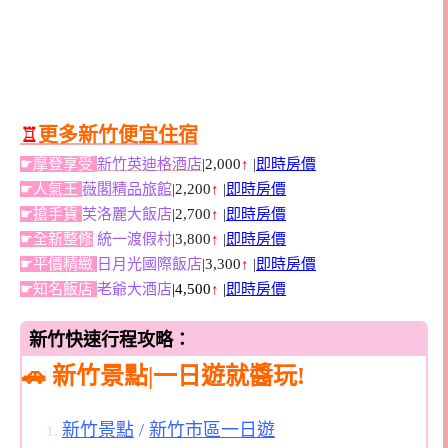
♖
更多新竹便宜住宿
☛摩登享受
新竹英迪格酒店
|2,000
↑
|
即時房價
☛人氣王
薇閣精品旅館
|2,200
↑
|
即時房價
☛搶手貨
芙洛麗大飯店
|2,700
↑
|
即時房價
☛全新整修
統一渡假村
|3,800
↑
|
即時房價
☛平價精緻
日月光國際飯店
|3,300
↑
|
即時房價
☛知名飯店
老爺大酒店
|4,500
↑
|
即時房價
新竹快速行程攻略：
🚗 新竹景點|一日遊就醬玩!
新竹景點
/
新竹市區一日遊