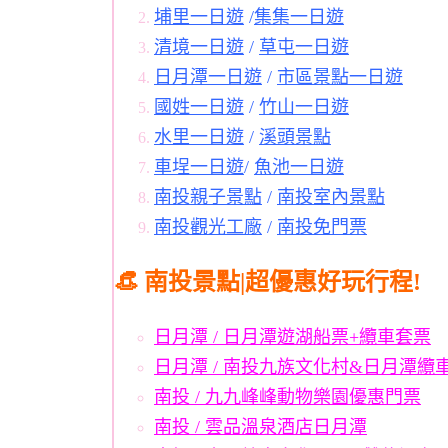
埔里一日遊
/
集集一日遊
清境一日遊
/
草屯一日遊
日月潭一日遊
/
市區景點一日遊
國姓一日遊
/
竹山一日遊
水里一日遊
/
溪頭景點
車埕一日遊
/
魚池一日遊
南投親子景點
/
南投室內景點
南投觀光工廠
/
南投免門票
👒 南投景點|超優惠好玩行程!
日月潭 / 日月潭遊湖船票+纜車套票
日月潭 / 南投九族文化村&日月潭纜
南投 / 九九峰峰動物樂園優惠門票
南投 / 雲品溫泉酒店日月潭