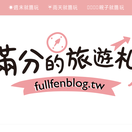
☀週末就醬玩
☔雨天就醬玩
👩‍❤‍💋‍👨親子就醬玩
札記