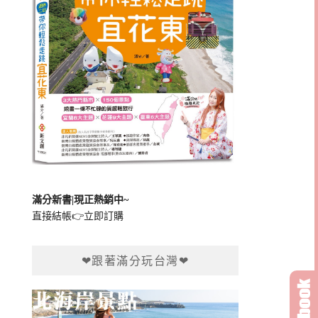
滿分新書|現正熱銷中~
直接結帳👉
立即訂購
❤跟著滿分玩台灣❤