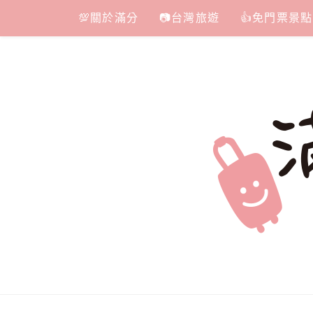
Skip
💯關於滿分
📷台灣旅遊
👍免門票景點
to
content
滿分的旅遊
國內外旅遊|情侶約會景點|美拍玩樂