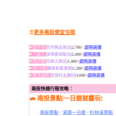
♖
更多南投便宜住宿
☛搶手貨
冠月精品旅店
|2,700
↑
|
即時房價
☛人氣王
溪頭夏緹飯店
|2,400
↑
|
即時房價
☛高評價
亞締大飯店
|1,400
↑
|
即時房價
☛高CP值
麗屋和風會館
|1,200
↑
|
即時房價
☛樂活渡假
妖怪村主題村
|3,600
↑
|
即時房價
南投快速行程攻略：
🚗 南投景點|一日遊就醬玩!
南投景點
/
溪頭一日遊
/
杉林溪景點