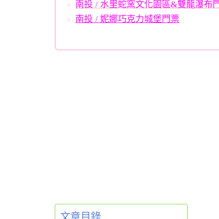
南投 / 水里蛇窯文化園區&雙龍瀑布
南投 / 妮娜巧克力城堡門票
文章目錄