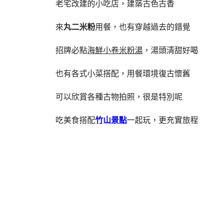
老宅改建的小吃店，建築古色古香
來
丸二米粉
用餐，也有穿越過去的錯覺
招牌必點
海鮮小卷米粉湯
，湯頭清甜好喝
也有各式小菜搭配，用餐環境復古懷舊
可以欣賞各種古物拍照，很是特別呢
吃美食搭配
竹山景點
一起玩，更充實旅程