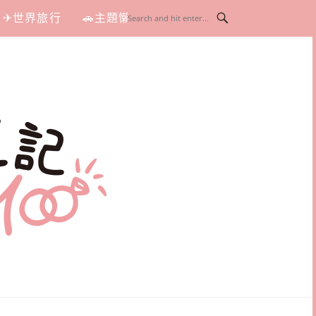
✈世界旅行
🚗主題懶人包