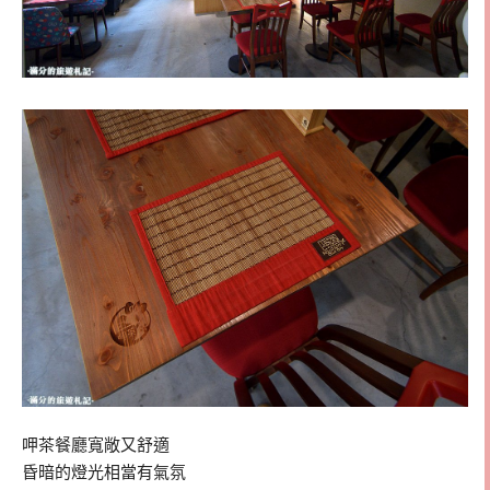
呷茶餐廳寬敞又舒適
昏暗的燈光相當有氣氛