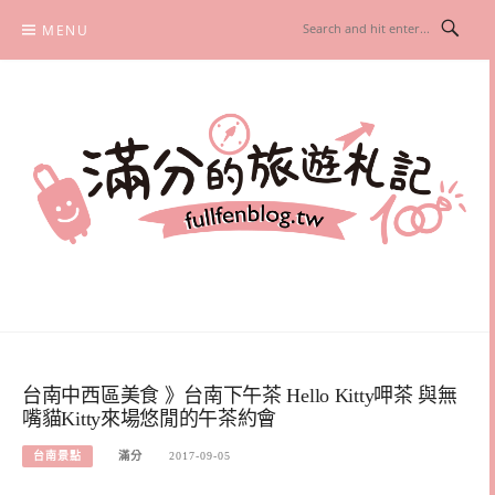
Skip
MENU
to
content
滿分的旅遊札記
國內外旅遊|情侶約會景點|美拍玩樂
台南中西區美食 》台南下午茶 Hello Kitty呷茶 與無
嘴貓Kitty來場悠閒的午茶約會
台南景點
滿分
2017-09-05