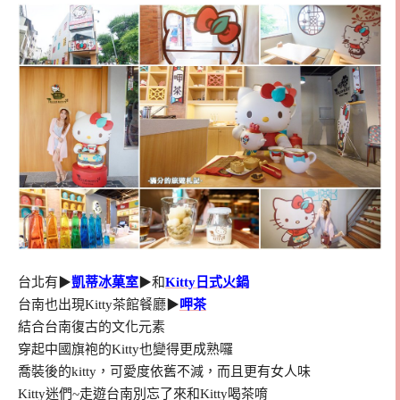
台北有▶
凱蒂冰菓室
▶和
Kitty日式火鍋
台南也出現Kitty茶館餐廳▶
呷茶
結合台南復古的文化元素
穿起中國旗袍的Kitty也變得更成熟囉
喬裝後的kitty，可愛度依舊不減，而且更有女人味
Kitty迷們~走遊台南別忘了來和Kitty喝茶唷