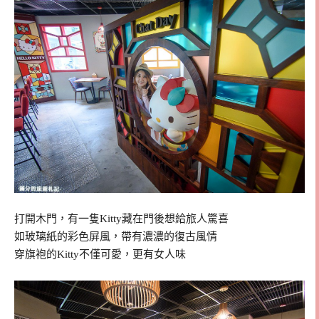
打開木門，有一隻Kitty藏在門後想給旅人驚喜
如玻璃紙的彩色屏風，帶有濃濃的復古風情
穿旗袍的Kitty不僅可愛，更有女人味