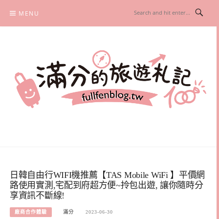
Skip
MENU
to
content
滿分的旅遊札記
國內外旅遊|情侶約會景點|美拍玩樂
日韓自由行WIFI機推薦【TAS Mobile WiFi 】平價網
路使用實測,宅配到府超方便~拎包出遊, 讓你隨時分
享資訊不斷線!
廠商合作體驗
滿分
2023-06-30