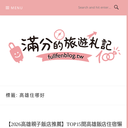
Skip
MENU
to
content
滿分的旅遊札記
國內外旅遊|情侶約會景點|美拍玩樂
標籤:
高雄住哪好
【2026高雄親子飯店推薦】TOP15間高雄飯店住宿懶