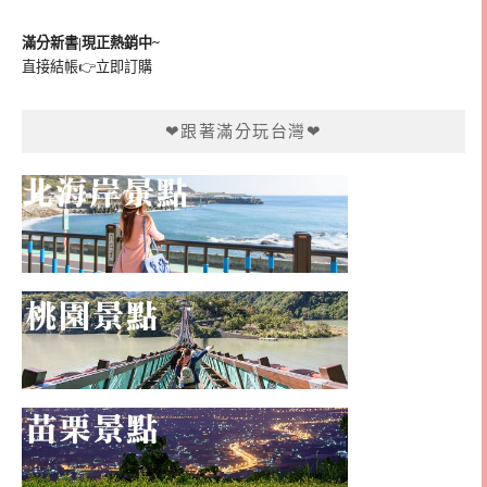
滿分新書|現正熱銷中~
直接結帳👉
立即訂購
❤跟著滿分玩台灣❤