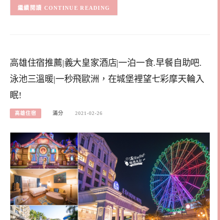
CONTINUE READING
高雄住宿推薦|義大皇家酒店|一泊一食.早餐自助吧.
泳池三溫暖|一秒飛歐洲，在城堡裡望七彩摩天輪入
眠!
高雄住宿
滿分
2021-02-26