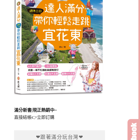
滿分新書|現正熱銷中~
直接結帳👉
立即訂購
❤跟著滿分玩台灣❤