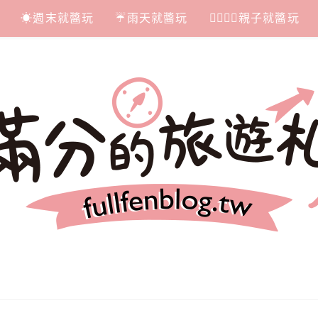
☀週末就醬玩
☔雨天就醬玩
👩‍❤‍💋‍👨親子就醬玩
札記