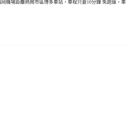
岡機場距離熱鬧市區博多車站，車程只要10分鐘 免跑遠，車