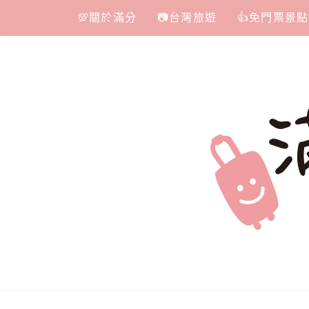
Skip
💯關於滿分
📷台灣旅遊
👍免門票景點
to
content
滿分的旅遊
國內外旅遊|情侶約會景點|美拍玩樂