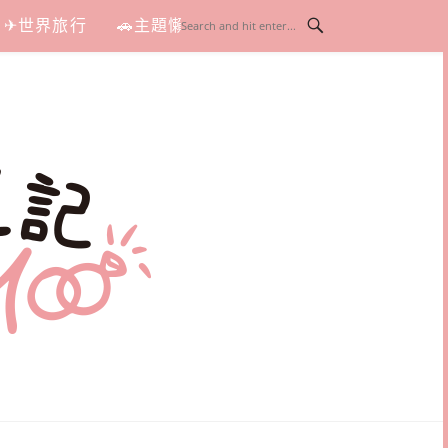
✈世界旅行
🚗主題懶人包