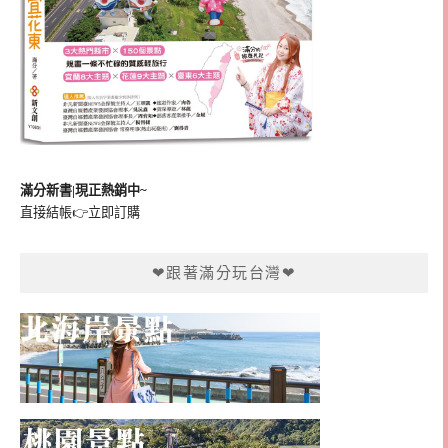
滿分新書|現正熱銷中~
直接結帳👉
立即訂購
❤跟著滿分玩台灣❤