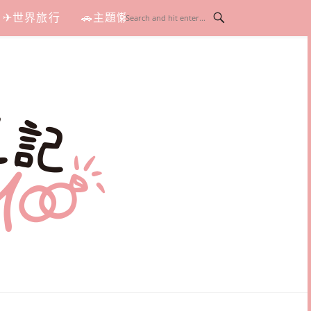
✈世界旅行
🚗主題懶人包