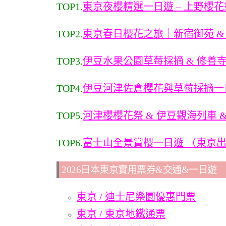
TOP1.
東京夜櫻精選一日遊 – 上野櫻
TOP2.
東京春日櫻花之旅｜新宿御苑 & 
TOP3.
伊豆水果公園草莓採摘 & 修善寺
TOP4.
伊豆河津佐倉櫻花與草莓採摘一
TOP5.
河津櫻櫻花祭 & 伊豆觀海列車 &
TOP6.
富士山全景賞櫻一日遊 （東京
2026日本東京實用票券&交通&一日遊
東京 / 迪士尼樂園優惠門票
東京 / 東京地鐵通票