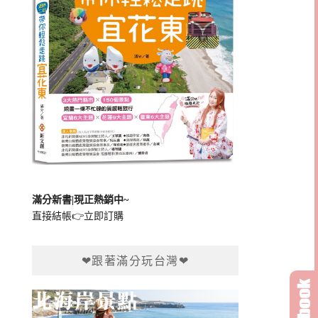
滿分新書|現正熱銷中~
直接結帳👉
立即訂購
❤跟著滿分玩台灣❤