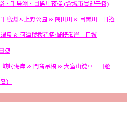
花祭・千鳥淵・目黑川夜櫻 (含城市景觀午餐)
千鳥淵 &上野公園 & 隅田川 & 目黑川一日遊
溫泉 & 河津櫻櫻花祭/城崎海岸一日遊
日遊
 城崎海岸 & 門脅吊橋 & 大室山纜車一日遊
出發）