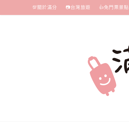
Skip
💯關於滿分
📷台灣旅遊
👍免門票景點
to
content
滿分的旅遊
國內外旅遊|情侶約會景點|美拍玩樂