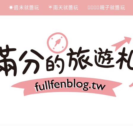
☀週末就醬玩
☔雨天就醬玩
👩‍❤‍💋‍👨親子就醬玩
札記