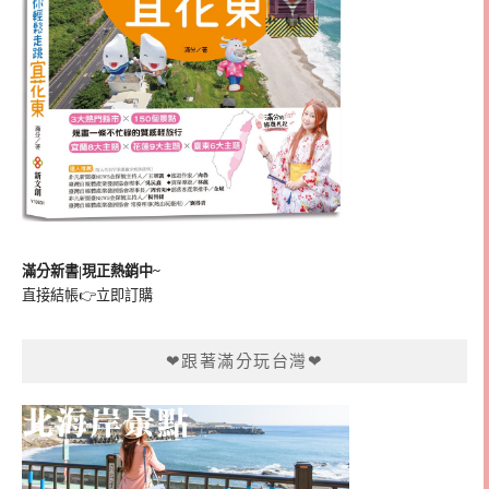
滿分新書|現正熱銷中~
直接結帳👉
立即訂購
❤跟著滿分玩台灣❤