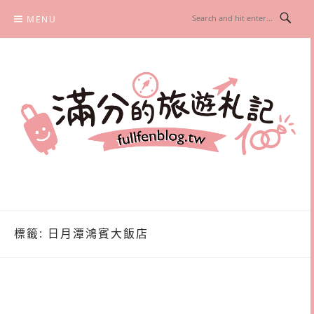
Skip
MENU
to
content
滿分的旅遊札記
國內外旅遊|情侶約會景點|美拍玩樂
標籤:
日月潭鴻賓大飯店