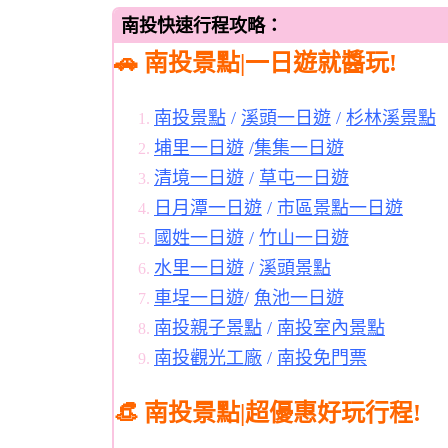
南投快速行程攻略：
🚗 南投景點|一日遊就醬玩!
南投景點
/
溪頭一日遊
/
杉林溪景點
埔里一日遊
/
集集一日遊
清境一日遊
/
草屯一日遊
日月潭一日遊
/
市區景點一日遊
國姓一日遊
/
竹山一日遊
水里一日遊
/
溪頭景點
車埕一日遊
/
魚池一日遊
南投親子景點
/
南投室內景點
南投觀光工廠
/
南投免門票
👒 南投景點|超優惠好玩行程!