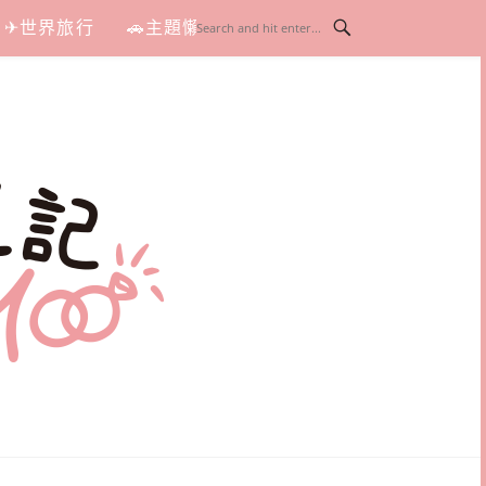
✈世界旅行
🚗主題懶人包