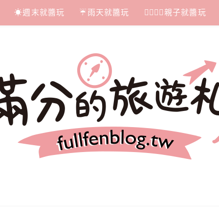
☀週末就醬玩
☔雨天就醬玩
👩‍❤‍💋‍👨親子就醬玩
札記