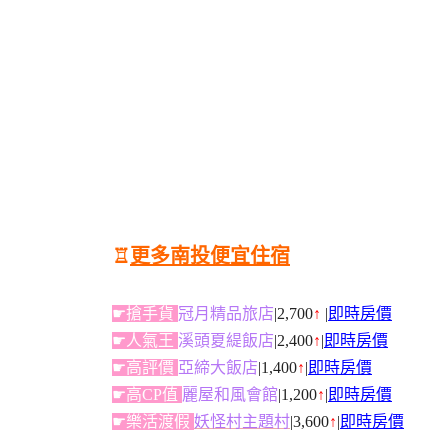
♖
更多南投便宜住宿
☛搶手貨
冠月精品旅店
|2,700
↑
|
即時房價
☛人氣王
溪頭夏緹飯店
|2,400
↑
|
即時房價
☛高評價
亞締大飯店
|1,400
↑
|
即時房價
☛高CP值
麗屋和風會館
|1,200
↑
|
即時房價
☛樂活渡假
妖怪村主題村
|3,600
↑
|
即時房價