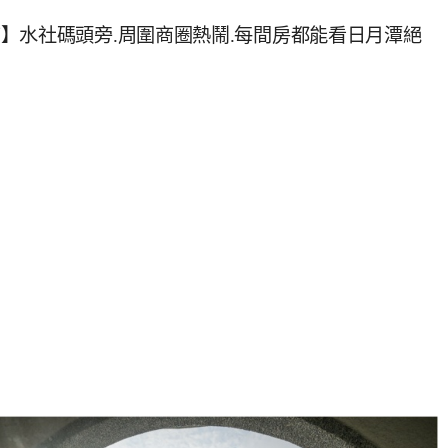
】水社碼頭旁.周圍商圈熱鬧.每間房都能看日月潭絕