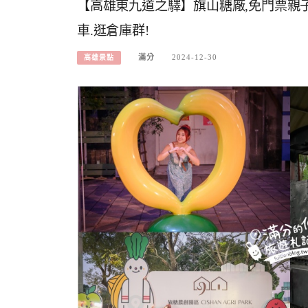
【高雄東九道之驛】旗山糖廠,免門票親子
車.逛倉庫群!
滿分
2024-12-30
高雄景點