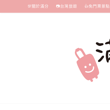
Skip
💯關於滿分
📷台灣旅遊
👍免門票景點
to
content
滿分的旅遊
國內外旅遊|情侶約會景點|美拍玩樂