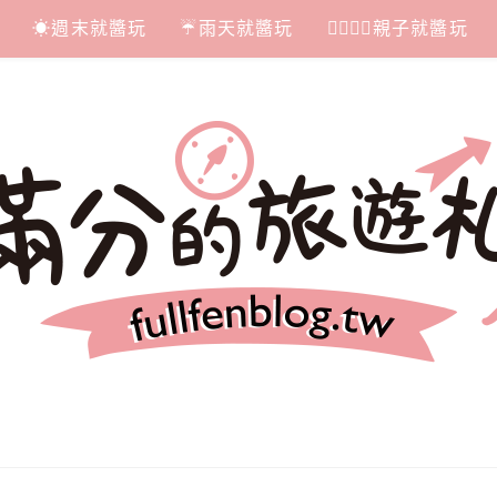
☀週末就醬玩
☔雨天就醬玩
👩‍❤‍💋‍👨親子就醬玩
札記