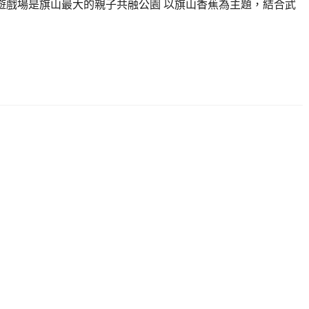
色遊戲場是旗山最大的親子共融公園 以旗山香蕉為主題，結合武