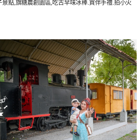
景點,旗糖農創園區,吃古早味冰棒.買伴手禮.拍小火