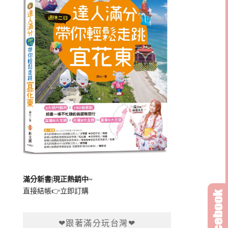
滿分新書|現正熱銷中~
直接結帳👉
立即訂購
❤跟著滿分玩台灣❤