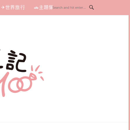
✈世界旅行
🚗主題懶人包