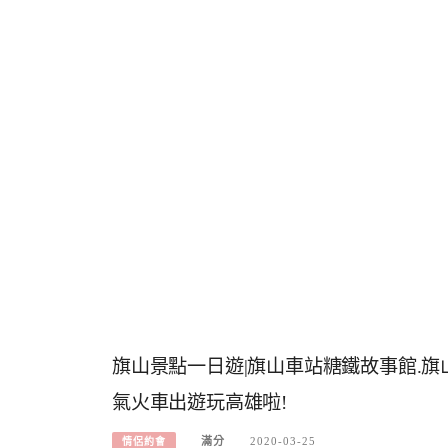
旗山景點一日遊|旗山車站糖鐵故事館.旗山
氣火車出遊玩高雄啦!
滿分
2020-03-25
情侶約會