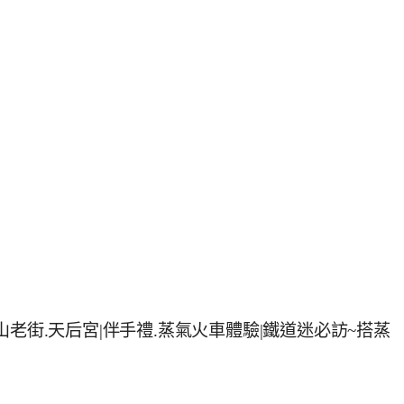
老街.天后宮|伴手禮.蒸氣火車體驗|鐵道迷必訪~搭蒸