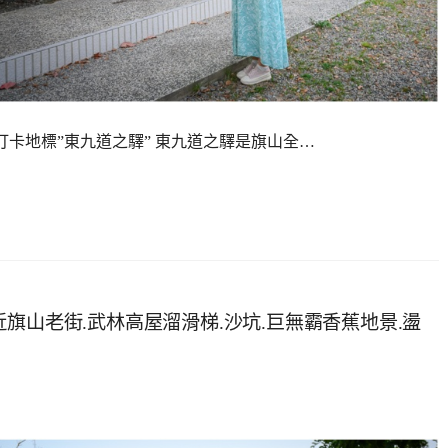
打卡地標”東九道之驛” 東九道之驛是旗山全…
旗山老街.武林高屋溜滑梯.沙坑.巨無霸香蕉地景.盪