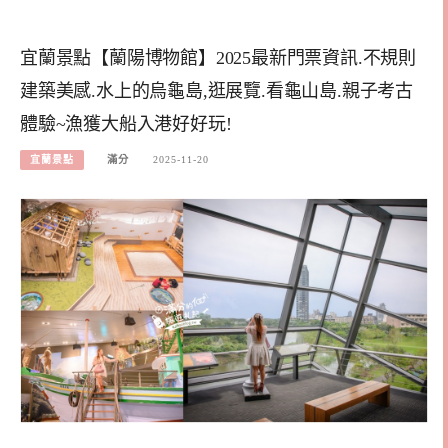
宜蘭景點【蘭陽博物館】2025最新門票資訊.不規則
建築美感.水上的烏龜島,逛展覽.看龜山島.親子考古
體驗~漁獲大船入港好好玩!
宜蘭景點
滿分
2025-11-20