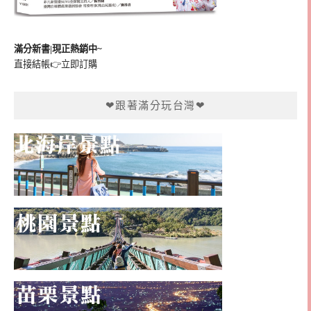
滿分新書|現正熱銷中~
直接結帳👉
立即訂購
❤跟著滿分玩台灣❤