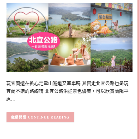
玩宜蘭還在擔心走雪山隧道又塞車嗎 其實走北宜公路也是玩
宜蘭不錯的路線唷 北宜公路沿途景色優美，可以欣賞蘭陽平
原…
CONTINUE READING