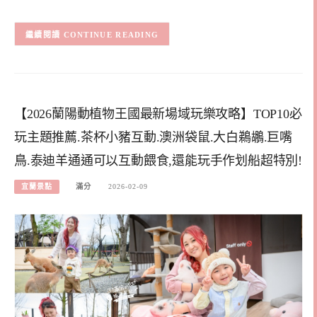
CONTINUE READING
【2026蘭陽動植物王國最新場域玩樂攻略】TOP10必
玩主題推薦.茶杯小豬互動.澳洲袋鼠.大白鵜鶘.巨嘴
鳥.泰迪羊通通可以互動餵食,還能玩手作划船超特別!
宜蘭景點
滿分
2026-02-09