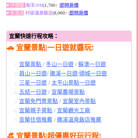
☛評價優
海洋20M
|1,700
↑
|
即時房價
☛新落成
村卻溫泉飯店
|8,000
↑
|
即時房價
宜蘭快速行程攻略：
🚗 宜蘭景點|一日遊就醬玩!
宜蘭景點
/
冬山一日遊
/
蘇澳一日遊
員山一日遊
/
礁溪一日遊
/
頭城一日遊
三星一日遊
/
太平山景點一日遊
五結一日遊
/
宜蘭農場景點
宜蘭免門票景點
/
宜蘭室內景點
宜蘭親子景點
/
宜蘭觀光工廠
宜蘭住宿推薦
/
礁溪溫泉飯店推薦
👒 宜蘭景點|超優惠好玩行程!