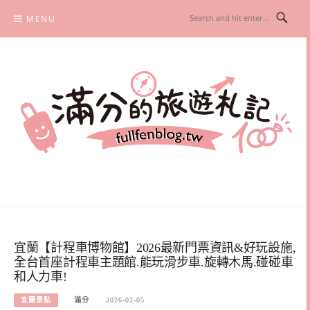
Skip
MENU
to
content
滿分的旅遊札記
國內外旅遊|情侶約會景點|美拍玩樂
宜蘭【計程車博物館】2026最新門票資訊&好玩設施,
全台首座計程車主題館.能玩滑步車.旋轉木馬.碰碰車
和人力車!
宜蘭景點
滿分
2026-02-05