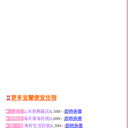
♖
更多宜蘭便宜住宿
☛人氣王
山水商務飯店
|1,500
↑
|
即時房價
☛地點佳
海天濱海民宿
|1,600
↑
|
即時房價
☛高CP值
美好生活民宿
|1,300
↑
|
即時房價