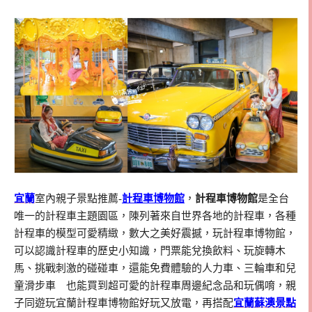
宜蘭
室內親子景點推薦-
計程車博物館
，
計程車博物館
是全台
唯一的計程車主題園區，陳列著來自世界各地的計程車，各種
計程車的模型可愛精緻，數大之美好震撼，玩計程車博物館，
可以認識計程車的歷史小知識，門票能兌換飲料、玩旋轉木
馬、挑戰刺激的碰碰車，還能免費體驗的人力車、三輪車和兒
童滑步車 也能買到超可愛的計程車周邊紀念品和玩偶唷，親
子同遊玩宜蘭計程車博物館好玩又放電，再搭配
宜蘭蘇澳景點