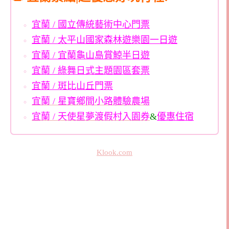
宜蘭 / 國立傳統藝術中心門票
宜蘭 / 太平山國家森林遊樂園一日遊
宜蘭 / 宜蘭龜山島賞鯨半日遊
宜蘭 / 綠舞日式主題園區套票
宜蘭 / 斑比山丘門票
宜蘭 / 星寶鄉間小路體驗農場
宜蘭 / 天使星夢渡假村入園券
&
優惠住宿
Klook.com