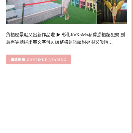
貨櫃屋景點又出新作品啦 ▶ 彰化KoKoMo私房惑櫃超犯規 創
意將貨櫃拼出英文字母K 讓整棟建築繽紛亮眼又吸睛…
CONTINUE READING