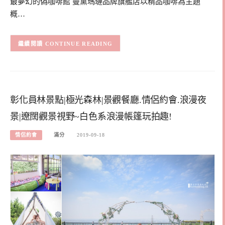
最夢幻的偽咖啡館 曼黛瑪璉品牌旗艦店以精品咖啡為主題
概…
CONTINUE READING
彰化員林景點|極光森林|景觀餐廳.情侶約會.浪漫夜
景|遼闊觀景視野~白色系浪漫帳篷玩拍趣!
情侶約會
滿分
2019-09-18