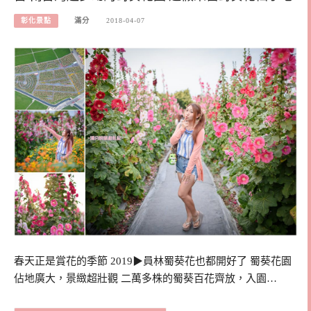
彰化景點
滿分
2018-04-07
春天正是賞花的季節 2019▶員林蜀葵花也都開好了 蜀葵花園
佔地廣大，景緻超壯觀 二萬多株的蜀葵百花齊放，入園…