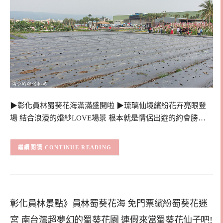
▶彰化員林蜀葵花海滿滿盛開啦 ▶琉璃仙境繽紛花卉亮眼登
場 結合浪漫的婚紗LOVE場景 根本就是情侶出遊的約會勝…
CONTINUE READING
彰化員林景點》員林蜀葵花海 免門票繽紛蜀葵花迷
宮 南台灣超夢幻的蜀葵花園 連假來當蜀葵花仙子吧!