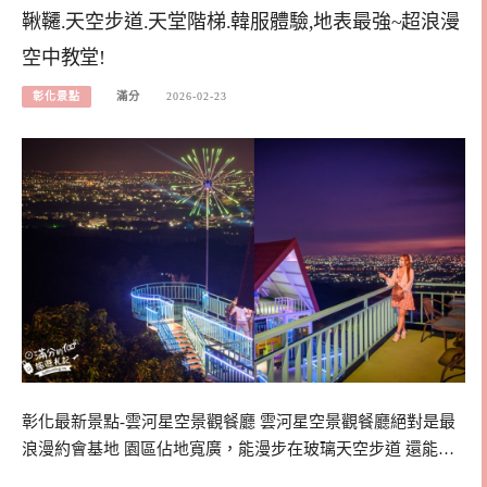
鞦韆.天空步道.天堂階梯.韓服體驗,地表最強~超浪漫
空中教堂!
彰化景點
滿分
2026-02-23
彰化最新景點-雲河星空景觀餐廳 雲河星空景觀餐廳絕對是最
浪漫約會基地 園區佔地寬廣，能漫步在玻璃天空步道 還能…