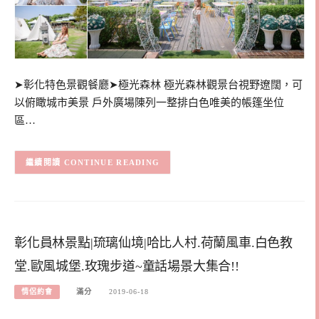
➤彰化特色景觀餐廳➤極光森林 極光森林觀景台視野遼闊，可
以俯瞰城市美景 戶外廣場陳列一整排白色唯美的帳篷坐位
區…
CONTINUE READING
彰化員林景點|琉璃仙境|哈比人村.荷蘭風車.白色教
堂.歐風城堡.玫瑰步道~童話場景大集合!!
情侶約會
滿分
2019-06-18