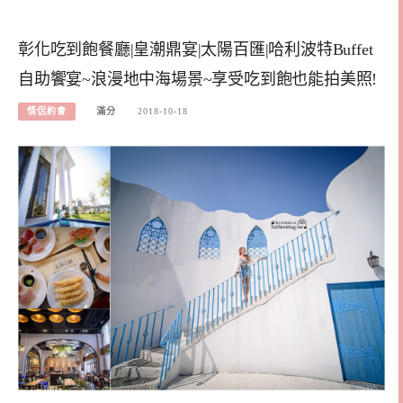
彰化吃到飽餐廳|皇潮鼎宴|太陽百匯|哈利波特Buffet
自助饗宴~浪漫地中海場景~享受吃到飽也能拍美照!
情侶約會
滿分
2018-10-18