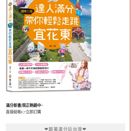
滿分新書|現正熱銷中~
直接結帳👉
立即訂購
❤跟著滿分玩台灣❤