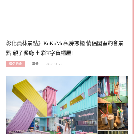
彰化員林景點》KoKoMo私房惑櫃 情侶閨蜜約會景
點 親子餐廳 七彩K字貨櫃屋!
情侶約會
滿分
2017-11-20