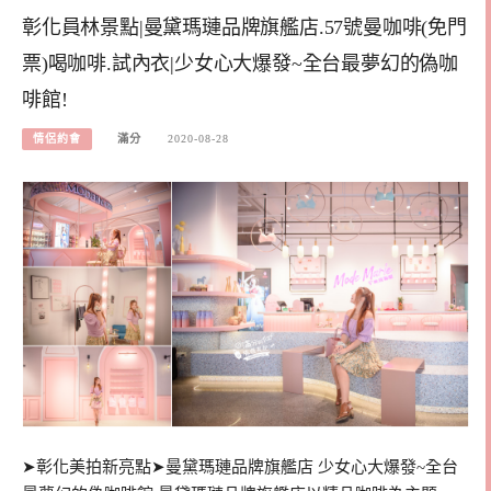
彰化員林景點|曼黛瑪璉品牌旗艦店.57號曼咖啡(免門
票)喝咖啡.試內衣|少女心大爆發~全台最夢幻的偽咖
啡館!
情侶約會
滿分
2020-08-28
➤彰化美拍新亮點➤曼黛瑪璉品牌旗艦店 少女心大爆發~全台