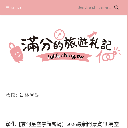
Skip
MENU
to
content
滿分的旅遊札記
國內外旅遊|情侶約會景點|美拍玩樂
標籤:
員林景點
彰化【雲河星空景觀餐廳】2026最新門票資訊,高空