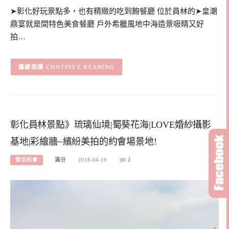
➤彰化好玩景點多，也有精緻的吃到飽餐廳 位於員林的➤皇潮
鼎宴就是間特色美食餐廳 戶外希臘風地中海造景吸睛又好
拍…
CONTINUE READING
彰化員林景點》琉璃仙境|蜀葵花海|LOVE婚紗攝影
基地|彩繪牆~繽紛美拍的約會場景地!
情侶約會
滿分
2018-04-19
2