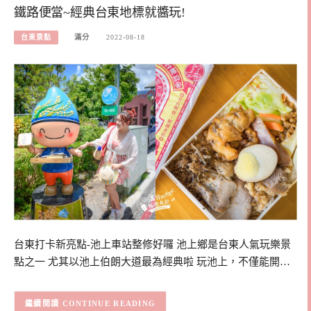
鐵路便當~經典台東地標就醬玩!
台東景點
滿分
2022-08-18
台東打卡新亮點-池上車站整修好囉 池上鄉是台東人氣玩樂景
點之一 尤其以池上伯朗大道最為經典啦 玩池上，不僅能開…
CONTINUE READING