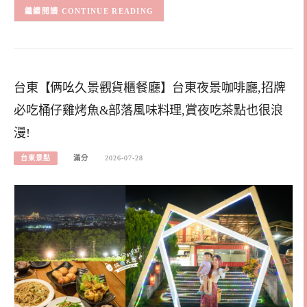
CONTINUE READING
台東【俩吆久景觀貨櫃餐廳】台東夜景咖啡廳,招牌
必吃桶仔雞烤魚&部落風味料理,賞夜吃茶點也很浪
漫!
台東景點
滿分
2026-07-28