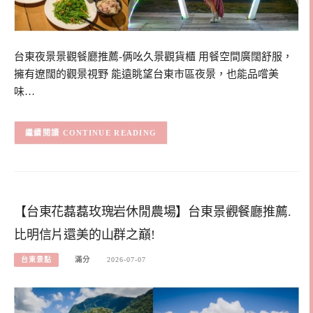
台東夜景景觀餐廳推薦-俩吆久景觀貨櫃 用餐空間廣闊舒服，
擁有遼闊的觀景視野 能遠眺望台東市區夜景，也能品嚐美
味…
CONTINUE READING
【台東花藞藞玫瑰岩休閒農場】台東景觀餐廳推薦.
比明信片還美的山群之巔!
台東景點
滿分
2026-07-07