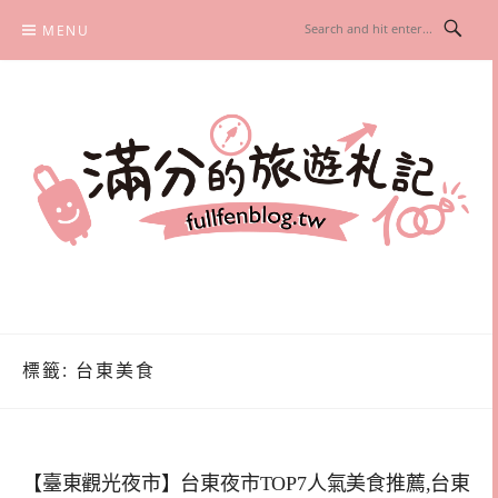
Skip
MENU
to
content
滿分的旅遊札記
國內外旅遊|情侶約會景點|美拍玩樂
標籤:
台東美食
【臺東觀光夜市】台東夜市TOP7人氣美食推薦,台東