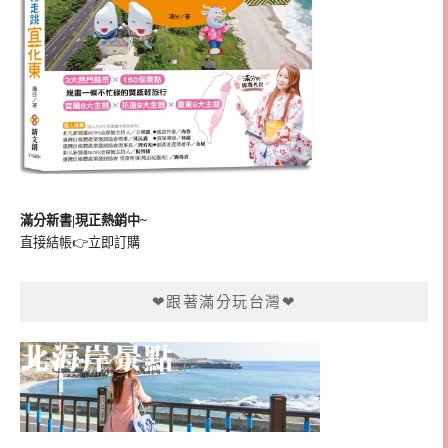
滿分新書|現正熱銷中~
直接結帳👉
立即訂購
❤跟著滿分玩台灣❤