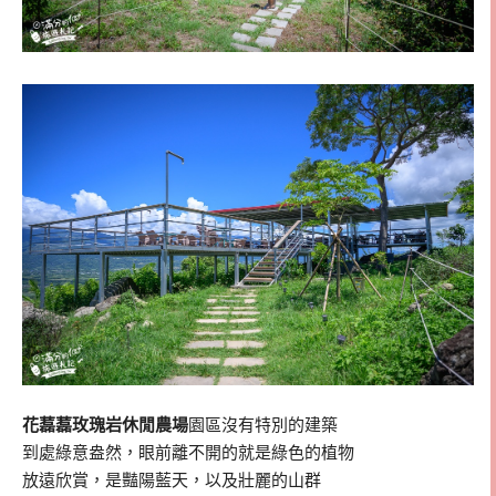
花藞藞玫瑰岩休閒農場
園區沒有特別的建築
到處綠意盎然，眼前離不開的就是綠色的植物
放遠欣賞，是豔陽藍天，以及壯麗的山群