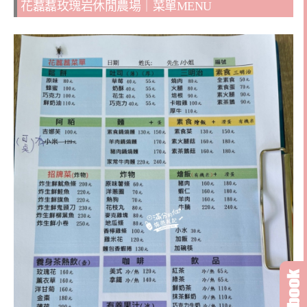
花藞藞玫瑰岩休閒農場｜菜單MENU