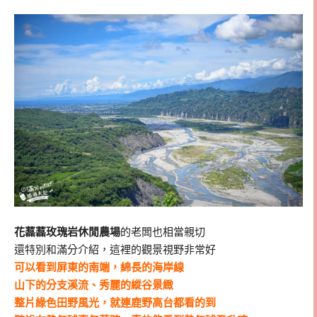
花藞藞玫瑰岩休閒農場
的老闆也相當親切
還特別和滿分介紹，這裡的觀景視野非常好
可以看到屏東的南端，綿長的海岸線
山下的分支溪流、秀麗的縱谷景緻
整片綠色田野風光，就連鹿野高台都看的到