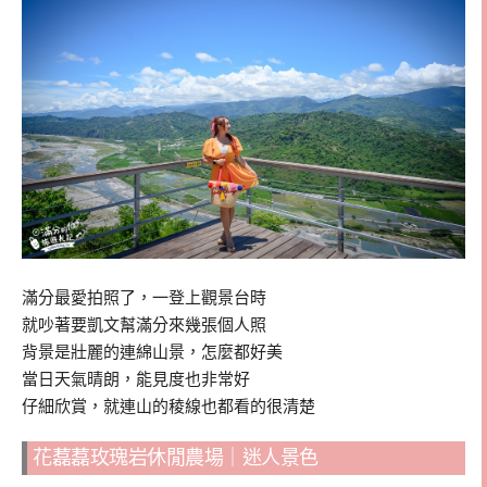
滿分最愛拍照了，一登上觀景台時
就吵著要凱文幫滿分來幾張個人照
背景是壯麗的連綿山景，怎麼都好美
當日天氣晴朗，能見度也非常好
仔細欣賞，就連山的稜線也都看的很清楚
花藞藞玫瑰岩休閒農場｜迷人景色