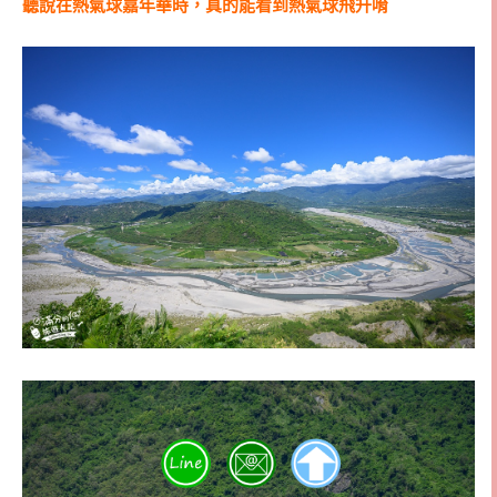
聽說在熱氣球嘉年華時，真的能看到熱氣球飛升唷