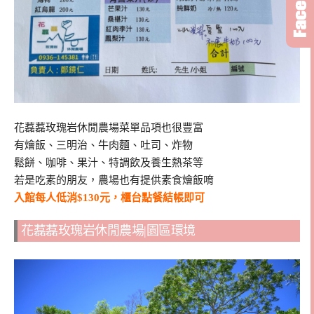
花藞藞玫瑰岩休閒農場菜單品項也很豐富
有燴飯、三明治、牛肉麵、吐司、炸物
鬆餅、咖啡、果汁、特調飲及養生熱茶等
若是吃素的朋友，農場也有提供素食燴飯唷
入館每人低消$130元，櫃台點餐結帳即可
花藞藞玫瑰岩休閒農場|園區環境