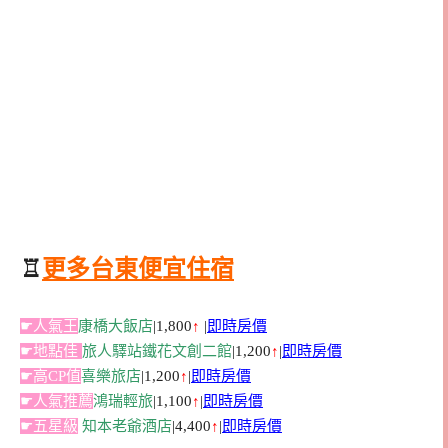
♖
更多台東便宜住宿
☛人氣王
康橋大飯店
|1,800
↑
|
即時房價
☛地點佳
旅人驛站鐵花文創二館
|1,200
↑
|
即時房價
☛高CP值
喜樂旅店
|1,200
↑
|
即時房價
☛人氣推薦
鴻瑞輕旅
|1,100
↑
|
即時房價
☛五星級
知本老爺酒店
|4,400
↑
|
即時房價