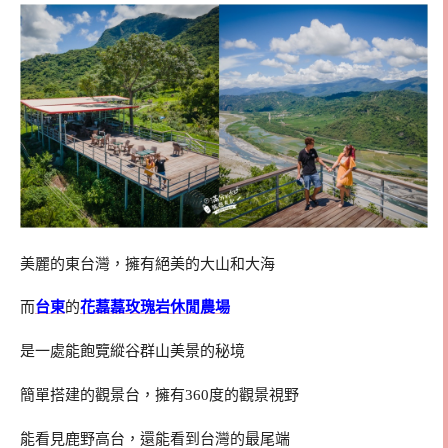
美麗的東台灣，擁有絕美的大山和大海
而
台東
的
花藞藞玫瑰岩休閒農場
是一處能飽覽縱谷群山美景的秘境
簡單搭建的觀景台，擁有360度的觀景視野
能看見鹿野高台，還能看到台灣的最尾端