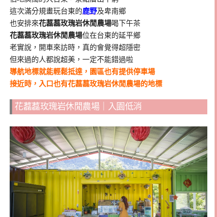
這次滿分規畫玩台東的
鹿野
及卑南鄉
也安排來
花藞藞玫瑰岩休閒農場
喝下午茶
花藞藞玫瑰岩休閒農場
位在台東的延平鄉
老實說，開車來訪時，真的會覺得超隱密
但來過的人都說超美，一定不能錯過啦
導航地標就能輕鬆抵達，園區也有提供停車場
接近時，入口也有花藞藞玫瑰岩休閒農場的地標
花藞藞玫瑰岩休閒農場｜入園低消