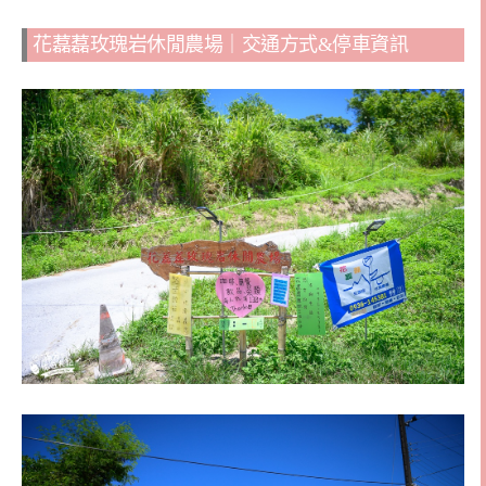
花藞藞玫瑰岩休閒農場｜交通方式&停車資訊