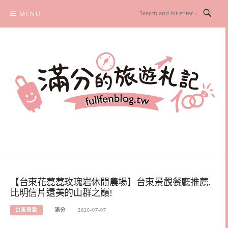
Skip
MENU
to
content
滿分的旅遊札記
國內外旅遊|情侶約會景點|美拍玩樂
【台東花藞藞玫瑰岩休閒農場】台東景觀餐廳推薦.
比明信片還美的山群之巔!
台東景點
滿分
2026-07-07