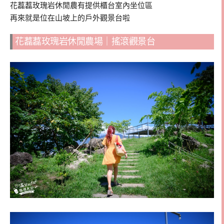
花藞藞玫瑰岩休閒農有提供櫃台室內坐位區
再來就是位在山坡上的戶外觀景台啦
花藞藞玫瑰岩休閒農場｜搖滾觀景台