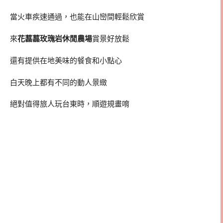
當火車疾速通過，也能在山巒間輕鬆欣賞
來
花藞藞玫瑰岩休閒農場
賞景好放鬆
還有提供在地美味的餐食和小點心
白天晚上都有不同的動人景緻
絕對值得旅人玩台東時，順遊規畫唷