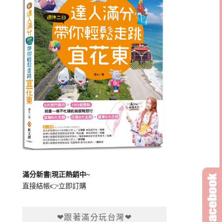
滿分新書|現正熱銷中~
直接結帳👉
立即訂購
❤跟著滿分玩台灣❤