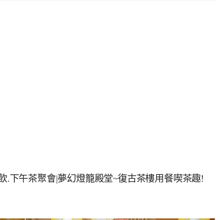
飲.下午茶聚會|夢幻燈籠殿堂~復古茶樓用餐喫茶趣!