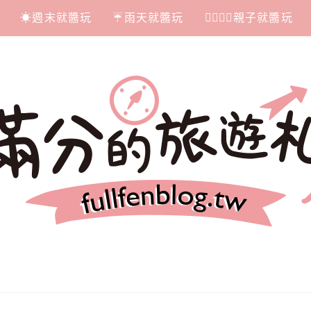
☀週末就醬玩
☔雨天就醬玩
👩‍❤‍💋‍👨親子就醬玩
札記