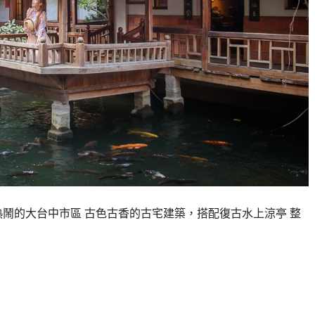
熱鬧的大台中市區 古色古香的古宅建築，搭配復古水上涼亭 整