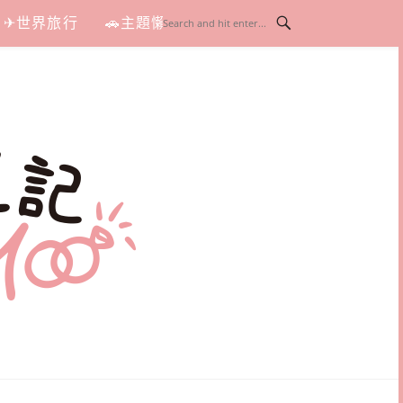
✈世界旅行
🚗主題懶人包