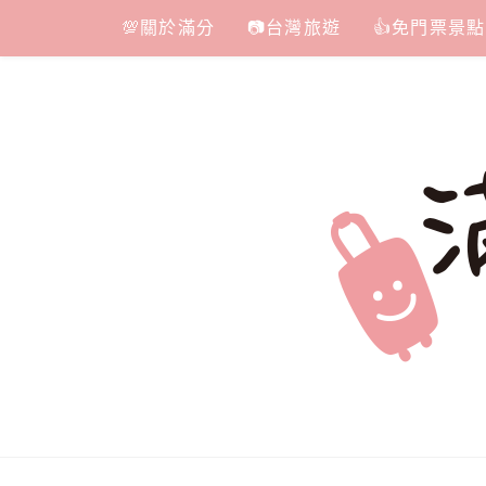
Skip
💯關於滿分
📷台灣旅遊
👍免門票景點
to
content
滿分的旅遊
國內外旅遊|情侶約會景點|美拍玩樂