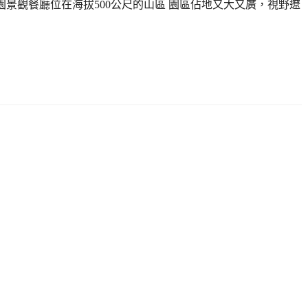
園景觀餐廳位在海拔500公尺的山區 園區佔地又大又廣，視野遼