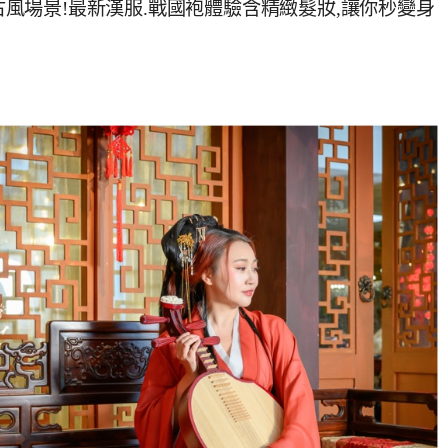
內古風場景!最新漢服.戰國袍體驗含精緻髮妝,讓你秒變身