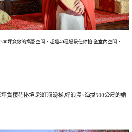
地 300坪寬敞的攝影空間，超過40種場景任你拍 全室內空間，…
坪賞櫻花秘境.彩虹溜滑梯,好浪漫~海拔500公尺的婚