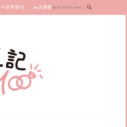
✈世界旅行
🚗主題懶人包