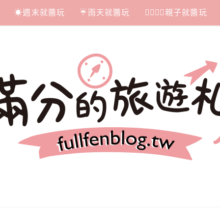
☀週末就醬玩
☔雨天就醬玩
👩‍❤‍💋‍👨親子就醬玩
札記