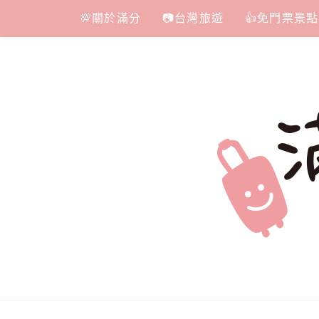
Skip
💯關於滿分
📷台灣旅遊
👍免門票景點
to
content
滿分的旅遊
國內外旅遊|情侶約會景點|美拍玩樂