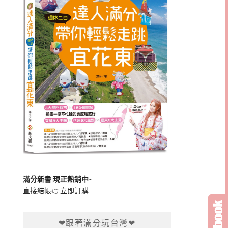
滿分新書|現正熱銷中~
直接結帳👉
立即訂購
❤跟著滿分玩台灣❤