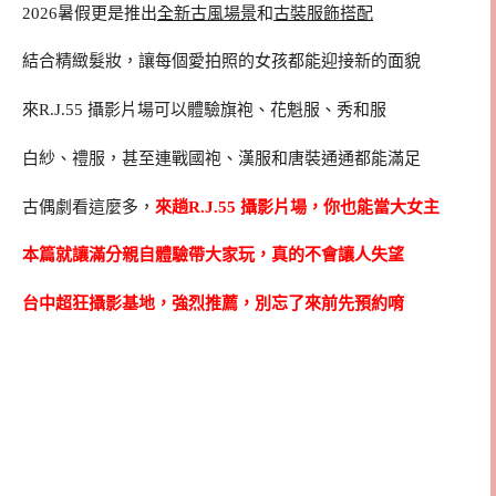
2026暑假更是推出
全新古風場景
和
古裝服飾搭配
結合精緻髮妝，讓每個愛拍照的女孩都能迎接新的面貌
來R.J.55 攝影片場可以體驗旗袍、花魁服、秀和服
白紗、禮服，甚至連戰國袍、漢服和唐裝通通都能滿足
古偶劇看這麼多，
來趟R.J.55 攝影片場，你也能當大女主
本篇就讓滿分親自體驗帶大家玩，真的不會讓人失望
台中超狂攝影基地，強烈推薦，別忘了來前先預約唷