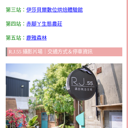
第三站：
伊莎貝爾數位烘焙體驗館
第四站：
赤腳ㄚ生態農莊
第五站：
鹿雅森林
R.J.55 攝影片場｜交通方式＆停車資訊