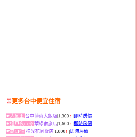
♖
更多台中便宜住宿
☛人氣王
台中博奇大飯店
|1,300
↑
|
即時房價
☛逢甲夜市旁
葉綠宿旅店
|1,600
↑
|
即時房價
☛高CP值
植光花園飯店
|1,800
↑
|
即時房價