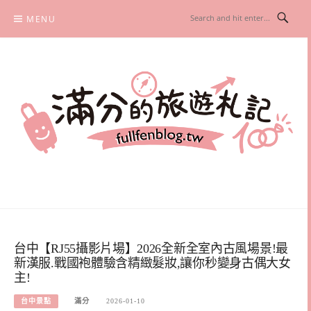
Skip
MENU
to
content
滿分的旅遊札記
國內外旅遊|情侶約會景點|美拍玩樂
台中【RJ55攝影片場】2026全新全室內古風場景!最
新漢服.戰國袍體驗含精緻髮妝,讓你秒變身古偶大女
主!
台中景點
滿分
2026-01-10