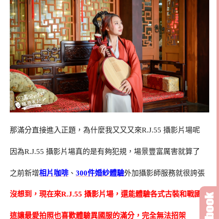
那滿分直接進入正題，為什麼我又又又來R.J.55 攝影片場呢
因為R.J.55 攝影片場真的是有夠犯規，場景豐富厲害就算了
之前新增
相片咖啡
、
300件婚紗體驗
外加攝影師服務就很誇張
沒想到，現在來R.J.55 攝影片場，還能體驗各式古裝和戰國服
這讓最愛拍照也喜歡體驗異國服的滿分，完全無法招架