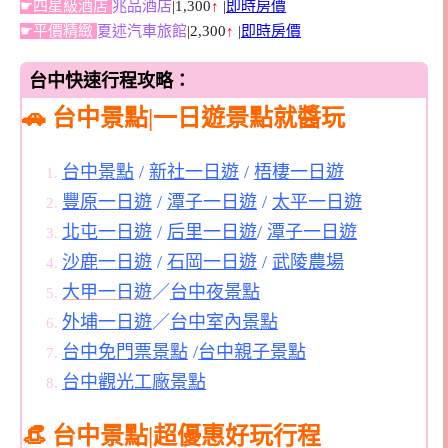
☛四星級酒店
兆品酒店
|1,300
↑
|
即時房價
☛平價精緻
夏述汽車旅館
|2,300
↑
|
即時房價
台中快速行程攻略：
🚗 台中景點|一日遊景點就醬玩
台中景點
/
新社一日遊
/
梧棲一日遊
豐原一日遊
/
潭子一日遊
/
太平一日遊
北屯一日遊
/
后里一日遊
/
潭子一日遊
沙鹿一日遊
/
石岡一日遊
/
武陵農場
大甲一日遊
／
台中夜景點
外埔一日遊
／
台中室內景點
台中免門票景點
/
台中親子景點
台中觀光工廠景點
👒 台中景點|超優惠好玩行程