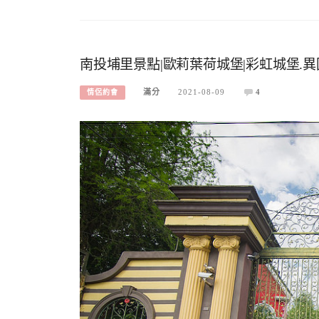
南投埔里景點|歐莉葉荷城堡|彩虹城堡.異
滿分
2021-08-09
4
情侶約會