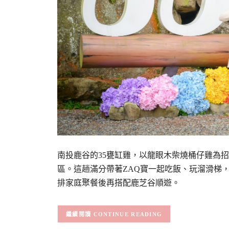
南投鹿谷的35甕缸雞，以龍眼木柴燒桶仔雞為
區。這趟滿分帶著ZAQ寶一起吃飯、玩溜滑梯
排家庭聚餐後再搭配鹿芝谷順遊。
CONTINUE READING