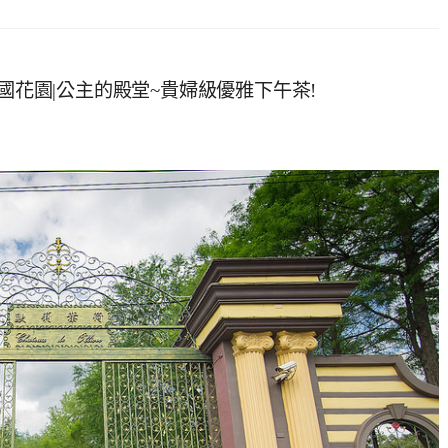
國花園|公主的殿堂~貴婦級優雅下午茶!