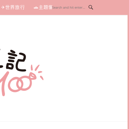
✈世界旅行
🚗主題懶人包