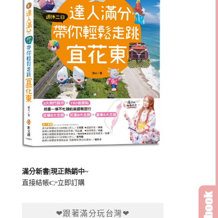
滿分新書|現正熱銷中~
直接結帳👉
立即訂購
❤跟著滿分玩台灣❤