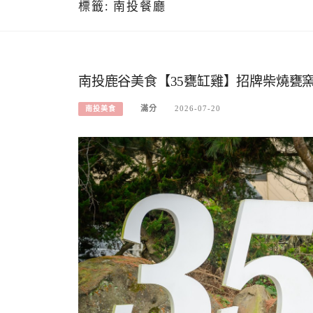
標籤:
南投餐廳
南投鹿谷美食【35甕缸雞】招牌柴燒甕窯
滿分
2026-07-20
南投美食