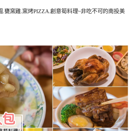
.甕窯雞.窯烤PIZZA.創意筍料理~非吃不可的南投美