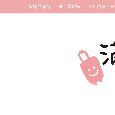
Skip
💯關於滿分
📷台灣旅遊
👍免門票景點
to
content
滿分的旅遊
國內外旅遊|情侶約會景點|美拍玩樂