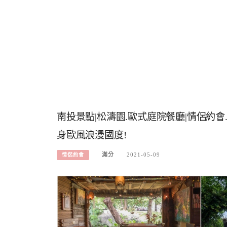
南投景點|松濤園.歐式庭院餐廳|情侶約會.
身歐風浪漫國度!
滿分
2021-05-09
情侶約會