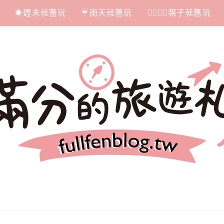
☀週末就醬玩
☔雨天就醬玩
👩‍❤‍💋‍👨親子就醬玩
札記