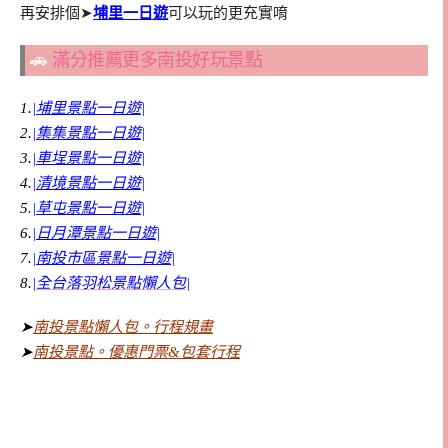
再安排個➤
埔里一日遊
可以玩的更充實唷
🚗
滿分推薦更多南投好玩景點
1.
|埔里景點一日遊|
2.
|集集景點一日遊|
3.
|車埕景點一日遊|
4.
|清境景點一日遊|
5
.
|草屯景點一日遊|
6.
|日月潭景點一日遊|
7.
|南投市區景點一日遊|
8.
|全台落羽松景點懶人包|
➤
南投景點懶人包。行程規畫
➤
南投景點。優惠門票&包套行程