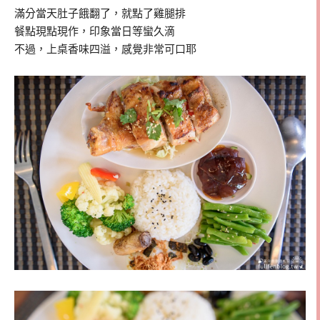
滿分當天肚子餓翻了，就點了雞腿排
餐點現點現作，印象當日等蠻久滴
不過，上桌香味四溢，感覺非常可口耶