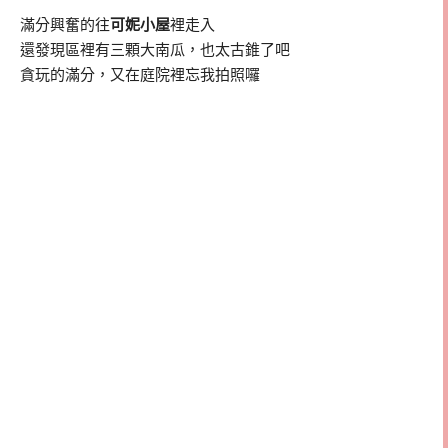
滿分興奮的往
可妮小屋
裡走入
還發現區裡有三顆大南瓜，也太古錐了吧
貪玩的滿分，又在庭院裡忘我拍照囉