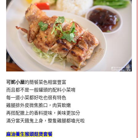
可妮小屋
的簡餐菜色相當豐富
而且都不是一般罐頭的配料小菜唷
每一道小菜都好吃也很有特色
雞腿排外皮微焦脆口，肉質軟嫩
再搭配撒上的香料提味，美味更加分
滿分當天餓鬼上身，整隻雞腿都嗑光啦
麻油養生猴頭菇煲套餐