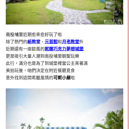
南投埔里
近期愈來愈好玩了啦
除了熱門的
紙教堂
、
元首館
和
月老教堂
外
近期還有一座歐風的
妮娜巧克力夢想城堡
更是吸引大量人潮到南投埔里朝聖玩樂
此行，滿分也是為了到城堡裡當公主來著滴
美拍玩後，咱們決定在附近餐廳覓食
意外找到這間希臘風情的
可妮小屋
啦