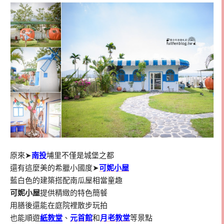
原來➤
南投
埔里不僅是城堡之都
還有這麼美的希臘小國度➤
可妮小屋
藍白色的建築搭配南瓜屋相當童趣
可妮小屋
提供精緻的特色簡餐
用膳後還能在庭院裡散步玩拍
也能順遊
紙教堂
、
元首館
和
月老教堂
等景點