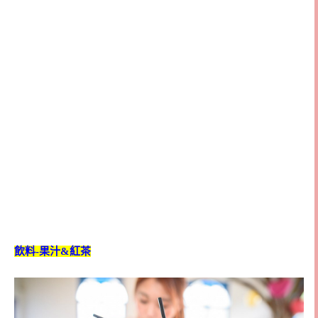
飲料-果汁&紅茶