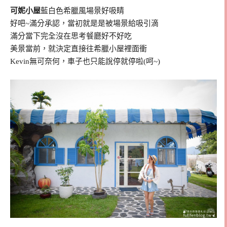
可妮小屋
藍白色希臘風場景好吸睛
好吧~滿分承認，當初就是是被場景給吸引滴
滿分當下完全沒在思考餐廳好不好吃
美景當前，就決定直接往希臘小屋裡面衝
Kevin無可奈何，車子也只能說停就停啦(呵~)