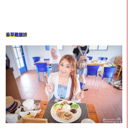
香草雞腿排