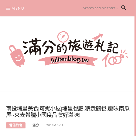
Skip
MENU
to
content
滿分的旅遊札記
國內外旅遊|情侶約會景點|美拍玩樂
南投埔里美食|可妮小屋|埔里餐廳.精緻簡餐.趣味南瓜
屋~來去希臘小國度品嚐好滋味!
情侶約會
滿分
2018-10-31